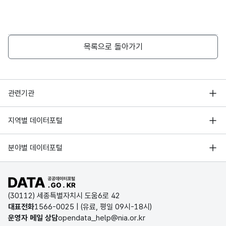
목록으로 돌아가기
행정안전부
관련기관
한국지능정보사회진흥원
서울 열린데이터광장
지역별 데이터포털
오픈데이터포럼
경기데이터드림
기상자료개방포털
국가정보자원관리원
분야별 데이터포털
부산데이터웨이브
국토교통부 공간정보오픈플랫폼
한국지역정보개발원
D-데이터허브
공공데이터포털 바로가기
환경부 환경데이터포털
인천데이터포털
(30112) 세종특별자치시 도움6로 42
문화데이터광장
대표전화
1566-0025
| (유료, 평일 09시-18시)
울산광역시 데이터포털
운영자 메일 상담
opendata_help@nia.or.kr
농림축산식품 공공데이터포털