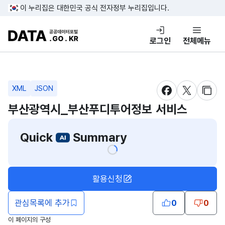
콘텐츠 바로가기
푸터 바로가기
이 누리집은 대한민국 공식 전자정부 누리집입니다.
DATA.GO.KR 공공데이터포털
로그인
전체메뉴
XML
JSON
새창 열림
새창 열림
새창
부산광역시_부산푸디투어정보 서비스
Quick
Summary
활용신청
관심목록에 추가
0
0
이 페이지의 구성