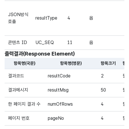
JSON방식
resultType
4
옵
호출
콘텐츠 ID
UC_SEQ
11
옵
출력결과(Response Element)
항목명(국문)
항목명(영문)
항목크기
항
해당 오픈API의 출력결과(Response Element) 항목에 대
결과코드
resultCode
2
필
결과메시지
resultMsg
50
필
한 페이지 결과 수
numOfRows
4
필
페이지 번호
pageNo
4
필