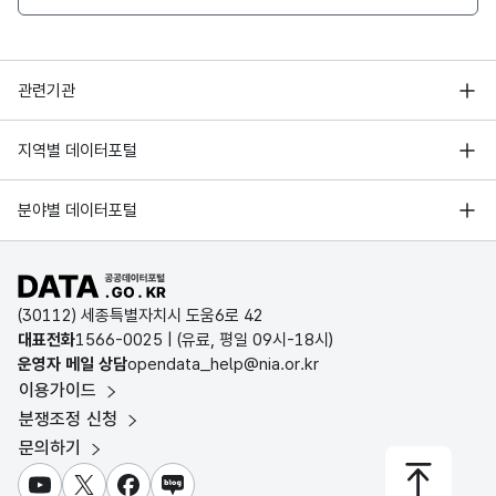
행정안전부
관련기관
한국지능정보사회진흥원
서울 열린데이터광장
지역별 데이터포털
오픈데이터포럼
경기데이터드림
기상자료개방포털
국가정보자원관리원
분야별 데이터포털
부산데이터웨이브
국토교통부 공간정보오픈플랫폼
한국지역정보개발원
D-데이터허브
공공데이터포털 바로가기
환경부 환경데이터포털
인천데이터포털
(30112) 세종특별자치시 도움6로 42
문화데이터광장
대표전화
1566-0025
| (유료, 평일 09시-18시)
울산광역시 데이터포털
운영자 메일 상담
opendata_help@nia.or.kr
농림축산식품 공공데이터포털
이용가이드
전남광주통합특별시 빅데이터 플랫폼
보건의료빅데이터개방시스템
분쟁조정 신청
대전광역시 데이터포털
문의하기
식품의약품안전처 데이터포털
세종특별자치시 데이터포털
교육통계서비스