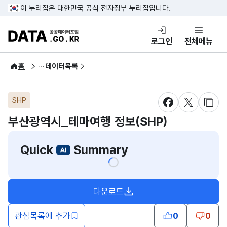
콘텐츠 바로가기
푸터 바로가기
이 누리집은 대한민국 공식 전자정부 누리집입니다.
DATA.GO.KR 공공데이터포털
로그인
전체메뉴
공공데이터
홈
데이터목록
SHP
새창 열림
새창 열림
새창
부산광역시_테마여행 정보(SHP)
Quick
Summary
다운로드
관심목록에 추가
0
0