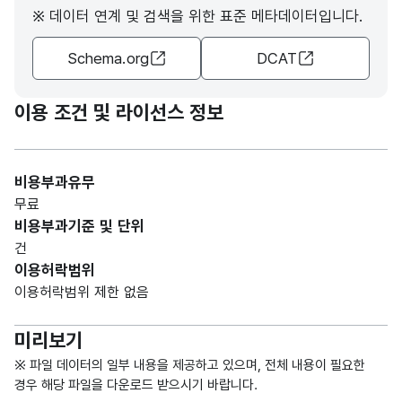
※ 데이터 연계 및 검색을 위한 표준 메타데이터입니다.
가변
문자
Schema.org
DCAT
형
제목
제목
300
(VAR
CHA
이용 조건 및 라이선스 정보
R)
가변
비용부과유무
문자
무료
형
내용
내용
4000
비용부과기준 및 단위
(VAR
건
CHA
이용허락범위
R)
이용허락범위 제한 없음
가변
미리보기
문자
첨부
첨부
형
※ 파일 데이터의 일부 내용을 제공하고 있으며, 전체 내용이 필요한
파일
10
파일
(VAR
경우 해당 파일을 다운로드 받으시기 바랍니다.
유무