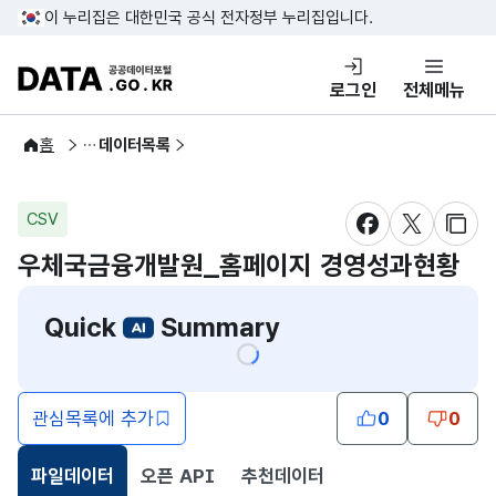
콘텐츠 바로가기
푸터 바로가기
이 누리집은 대한민국 공식 전자정부 누리집입니다.
DATA.GO.KR 공공데이터포털
로그인
전체메뉴
공공데이터
홈
데이터목록
CSV
새창 열림
새창 열림
새창
우체국금융개발원_홈페이지 경영성과현황
Quick
Summary
관심목록에 추가
0
0
파일데이터
오픈 API
추천데이터
선택됨