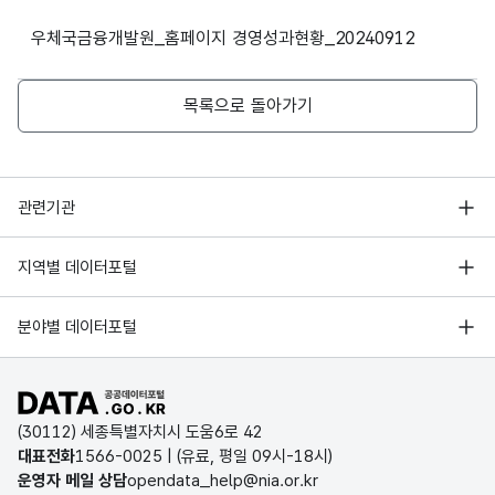
조
조
파일 데이터의 과거 데이터표로 데이터명, 등록일로 구성되어있
4
award
경영성과
기관평가 A등급 획득
MER
우체국금융개발원_홈페이지 경영성과현황_20240912
(2010. 6.)
IC)
경영선진화 우수기관 표창
숫자
목록으로 돌아가기
5
award
경영성과
(지식경제부) (2010. 12.)
형
글단
글단
(NU
10
계
계
MER
2010년 공공기관 경영평가
행정안전부
IC)
6
award
경영성과
기관평가 A등급 획득
관련기관
(2011. 6.)
한국지능정보사회진흥원
숫자
서울 열린데이터광장
지역별 데이터포털
오픈데이터포럼
형
글레
글레
경기데이터드림
(NU
10
기상자료개방포털
벨
벨
국가정보자원관리원
분야별 데이터포털
MER
부산데이터웨이브
국토교통부 공간정보오픈플랫폼
IC)
한국지역정보개발원
D-데이터허브
공공데이터포털 바로가기
환경부 환경데이터포털
숫자
인천데이터포털
(30112) 세종특별자치시 도움6로 42
문화데이터광장
형
대표전화
1566-0025
| (유료, 평일 09시-18시)
평가
평가
울산광역시 데이터포털
(NU
10
운영자 메일 상담
opendata_help@nia.or.kr
수
수
우체국보험대구회관
농림축산식품 공공데이터포털