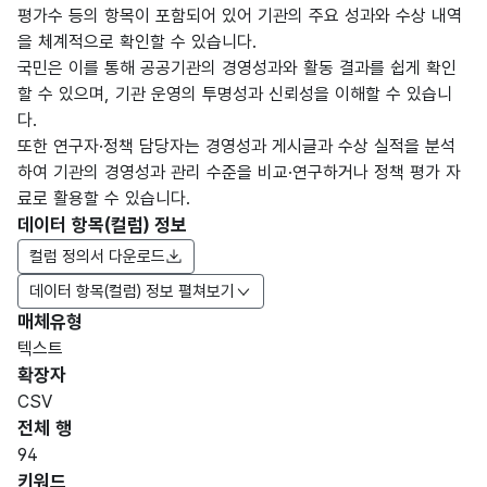
평가수 등의 항목이 포함되어 있어 기관의 주요 성과와 수상 내역
을 체계적으로 확인할 수 있습니다.
국민은 이를 통해 공공기관의 경영성과와 활동 결과를 쉽게 확인
할 수 있으며, 기관 운영의 투명성과 신뢰성을 이해할 수 있습니
다.
또한 연구자·정책 담당자는 경영성과 게시글과 수상 실적을 분석
하여 기관의 경영성과 관리 수준을 비교·연구하거나 정책 평가 자
료로 활용할 수 있습니다.
데이터 항목(컬럼) 정보
컬럼 정의서 다운로드
데이터 항목(컬럼) 정보 펼쳐보기
매체유형
항목
텍스트
도메
데이
항목
명
항목
최대
표현
확장자
인분
터타
명
(영문
설명
길이
방식
류
입
CSV
명)
전체 행
데이터 항목 표로 항목명, 항목명(영문명), 항목 설명, 도메인분류
94
숫자
키워드