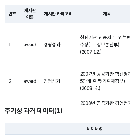
CHA
R)
게시판
번호
게시판 카테고리
제목
이름
가변
파일 데이터의 일부 내용의 표로 센터명, 프로그램명, 강습요일,
문자
비밀
청렴기관 인증서 및 엠블럼
비밀
형
글
10
1
award
경영성과
수상(구. 정보통신부)
글
(VAR
여부
(2007.12.)
CHA
R)
2007년 공공기관 혁신평가
숫자
2
award
경영성과
5단계 획득(기획재정부)
형
조횟
조횟
(2008. 4.)
(NU
10
수
수
MER
2008년 공공기관 경영평가
IC)
주기성 과거 데이터(
1
)
3
award
경영성과
기관평가 우수기관 획득
(2009. 6.)
숫자
형
글참
글참
데이터명
2009년 공공기관 경영평가
(NU
10