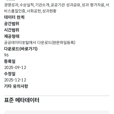
형
경영성과,수상실적,기관소개,공공기관 성과공유,성과 평가자료,서
번호
번호
(NU
10
비스품질인증,사회공헌,성과현황
MER
데이터 한계
IC)
공간범위
시간범위
가변
제공형태
문자
게시
게시
공공데이터포털에서 다운로드(원문파일등록)
형
판
판
100
다운로드(바로가기)
(VAR
이름
이름
96
CHA
등록일
R)
2025-09-12
수정일
가변
2025-12-12
게시
게시
문자
기타 유의사항
판
판
형
500
카테
카테
(VAR
표준 메타데이터
고리
고리
CHA
R)