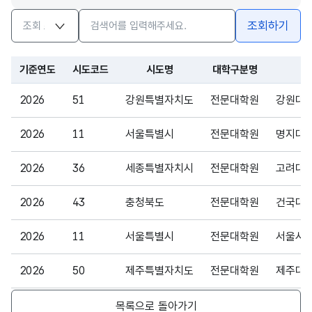
검색옵션
검색어 입력창
조회하기
기준연도
시도코드
시도명
대학구분명
2026
51
강원특별자치도
전문대학원
강원대
2026
11
서울특별시
전문대학원
명지대
2026
36
세종특별자치시
전문대학원
고려대학
2026
43
충청북도
전문대학원
건국대학
2026
11
서울특별시
전문대학원
서울시
2026
50
제주특별자치도
전문대학원
제주대
2026
48
경상남도
전문대학원
진주교
목록으로 돌아가기