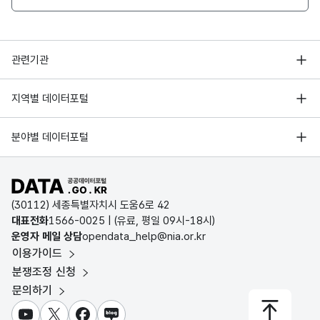
2026
48
경상남도
전문대학원
국립창
행정안전부
관련기관
2026
47
경상북도
전문대학원
국립경
한국지능정보사회진흥원
서울 열린데이터광장
2026
46
전라남도
전문대학원
국립목
지역별 데이터포털
오픈데이터포럼
경기데이터드림
2026
52
전북특별자치도
전문대학원
전북대
기상자료개방포털
국가정보자원관리원
분야별 데이터포털
부산데이터웨이브
국토교통부 공간정보오픈플랫폼
한국지역정보개발원
2026
44
충청남도
전문대학원
한국전통
D-데이터허브
공공데이터포털 바로가기
환경부 환경데이터포털
인천데이터포털
2026
44
충청남도
전문대학원
공주교
(30112) 세종특별자치시 도움6로 42
문화데이터광장
대표전화
1566-0025
| (유료, 평일 09시-18시)
울산광역시 데이터포털
운영자 메일 상담
opendata_help@nia.or.kr
2026
44
충청남도
전문대학원
국립공
농림축산식품 공공데이터포털
이용가이드
전남광주통합특별시 빅데이터 플랫폼
보건의료빅데이터개방시스템
분쟁조정 신청
2026
43
충청북도
전문대학원
청주교
대전광역시 데이터포털
문의하기
식품의약품안전처 데이터포털
세종특별자치시 데이터포털
2026
43
충청북도
전문대학원
국립한
교육통계서비스