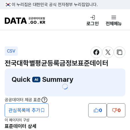
콘텐츠 바로가기
푸터 바로가기
이 누리집은 대한민국 공식 전자정부 누리집입니다.
DATA.GO.KR 공공데이터포털
로그인
전체메뉴
CSV
새창 열림
새창 열림
새창
전국대학별평균등록금정보표준데이터
Quick
Summary
공공데이터 제공 표준
도움말
관심목록에 추가
0
0
이 페이지의 구성
표준데이터 상세