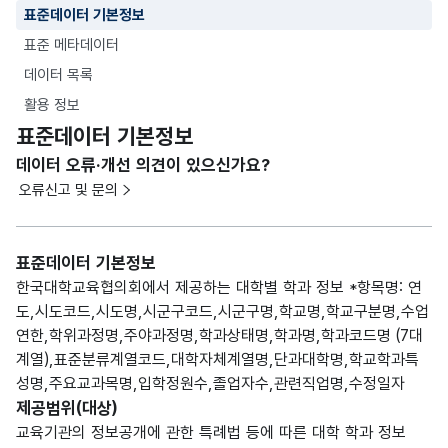
표준데이터 기본정보
표준 메타데이터
데이터 목록
활용 정보
표준데이터 기본정보
데이터 오류·개선 의견이 있으신가요?
오류신고 및 문의
표준데이터 기본정보
한국대학교육협의회에서 제공하는 대학별 학과 정보 *항목명: 연
도,시도코드,시도명,시군구코드,시군구명,학교명,학교구분명,수업
연한,학위과정명,주야과정명,학과상태명,학과명,학과코드명 (7대
계열),표준분류계열코드,대학자체계열명,단과대학명,학교학과특
성명,주요교과목명,입학정원수,졸업자수,관련직업명,수정일자
제공범위(대상)
교육기관의 정보공개에 관한 특례법 등에 따른 대학 학과 정보