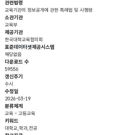
관련법령
교육기관의 정보공개에 관한 특례법 및 시행령
소관기관
교육부
제공기관
한국대학교육협의회
표준데이터셋제공시스템
해당없음
다운로드 수
59556
갱신주기
수시
수정일
2026-03-19
분류체계
교육 - 고등교육
키워드
대학교,학과,전공