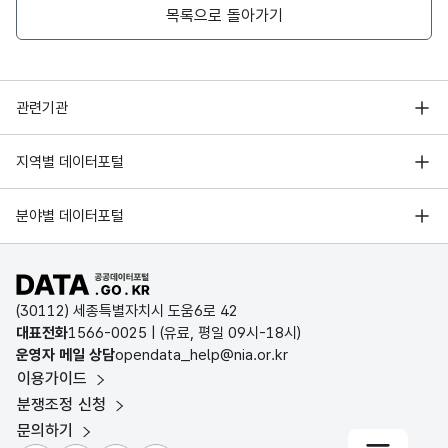
목록으로 돌아가기
2025
11
서울특별시
650
서초구
행정안전부
관련기관
한국지능정보사회진흥원
2025
11
서울특별시
650
서초구
서울 열린데이터광장
지역별 데이터포털
오픈데이터포럼
경기데이터드림
기상자료개방포털
국가정보자원관리원
2025
11
서울특별시
650
서초구
분야별 데이터포털
부산데이터웨이브
국토교통부 공간정보오픈플랫폼
한국지역정보개발원
D-데이터허브
공공데이터포털 바로가기
환경부 환경데이터포털
2025
11
서울특별시
650
서초구
인천데이터포털
(30112) 세종특별자치시 도움6로 42
문화데이터광장
대표전화
1566-0025
| (유료, 평일 09시-18시)
울산광역시 데이터포털
운영자 메일 상담
opendata_help@nia.or.kr
농림축산식품 공공데이터포털
2025
26
부산광역시
470
연제구
이용가이드
전남광주통합특별시 빅데이터 플랫폼
보건의료빅데이터개방시스템
분쟁조정 신청
대전광역시 데이터포털
문의하기
식품의약품안전처 데이터포털