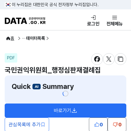
콘텐츠 바로가기
푸터 바로가기
이 누리집은 대한민국 공식 전자정부 누리집입니다.
DATA.GO.KR 공공데이터포털
로그인
전체메뉴
공공데이터
홈
데이터목록
PDF
새창 열림
새창 열림
새창
국민권익위원회_행정심판재결례집
Quick
Summary
바로가기
새창열림
관심목록에 추가
0
0