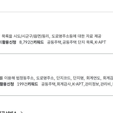
목록을 시도/시군구/읍면/동리, 도로명주소등에 대한 자료 제공
회
활용신청
8,792건
키워드
공동주택,공동주택 단지 목록,K-APT
활용신청
199건
키워드
공동주택,회계감사,K-APT,관리정보,관리비