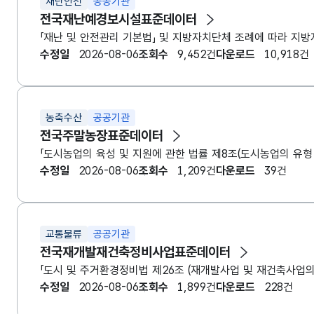
재난안전
공공기관
전국재난예경보시설표준데이터
「재난 및 안전관리 기본법」 및 지방자치단체 조례에 따라 지
수정일
2026-08-06
조회수
9,452건
다운로드
10,918건
농축수산
공공기관
전국주말농장표준데이터
「도시농업의 육성 및 지원에 관한 법률 제8조(도시농업의 유
수정일
2026-08-06
조회수
1,209건
다운로드
39건
교통물류
공공기관
전국재개발재건축정비사업표준데이터
수정일
2026-08-06
조회수
1,899건
다운로드
228건