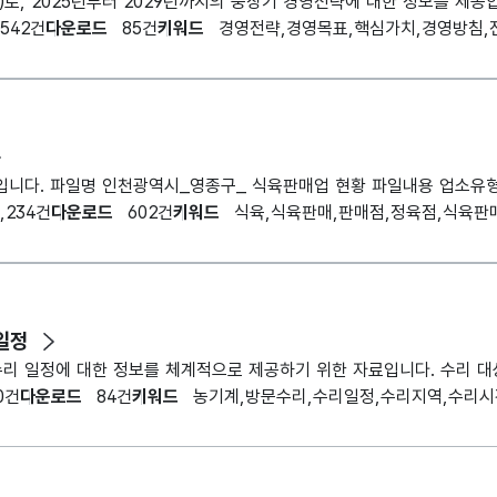
542건
다운로드
85건
키워드
경영전략,경영목표,핵심가치,경영방침,
,234건
다운로드
602건
키워드
식육,식육판매,판매점,정육점,식육판
일정
0건
다운로드
84건
키워드
농기계,방문수리,수리일정,수리지역,수리시