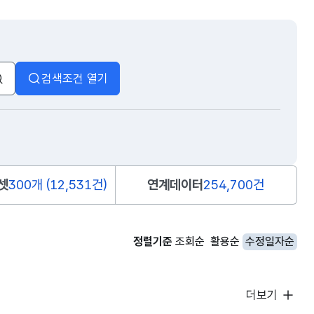
검색조건 열기
검색
셋
300개 (12,531건)
연계데이터
254,700건
정렬기준
조회순
활용순
수정일자순
더보기