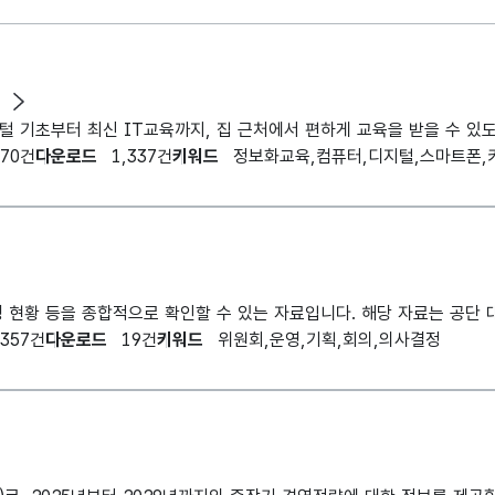
670건
다운로드
1,337건
키워드
정보화교육,컴퓨터,디지털,스마트폰,
357건
다운로드
19건
키워드
위원회,운영,기획,회의,의사결정