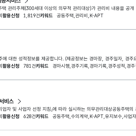
제공서비스
택 관리주체(300세대 이상의 의무적 관리대상)가 관리비 내용을 공개
회
활용신청
1,819건
키워드
공동주택,관리비,K-APT
회
활용신청
781건
키워드
경마시행,경주기록,경마기록,경주성적,경주
 서비스
회
활용신청
628건
키워드
공동주택,수의계약,K-APT,유지보수,사업