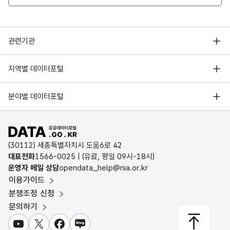
행정안전부
관련기관
한국지능정보사회진흥원
서울 열린데이터광장
지역별 데이터포털
오픈데이터포럼
경기데이터드림
기상자료개방포털
국가정보자원관리원
분야별 데이터포털
부산데이터웨이브
국토교통부 공간정보오픈플랫폼
한국지역정보개발원
D-데이터허브
공공데이터포털 바로가기
환경부 환경데이터포털
인천데이터포털
(30112) 세종특별자치시 도움6로 42
문화데이터광장
대표전화
1566-0025
| (유료, 평일 09시-18시)
울산광역시 데이터포털
운영자 메일 상담
opendata_help@nia.or.kr
농림축산식품 공공데이터포털
이용가이드
전남광주통합특별시 빅데이터 플랫폼
보건의료빅데이터개방시스템
분쟁조정 신청
대전광역시 데이터포털
문의하기
식품의약품안전처 데이터포털
세종특별자치시 데이터포털
교육통계서비스