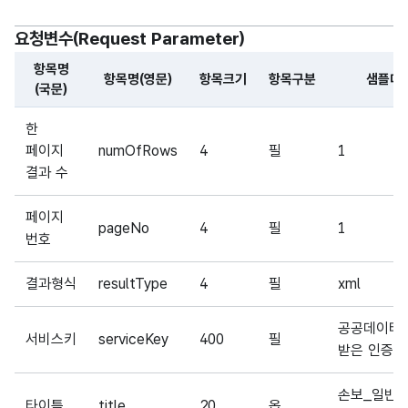
요청변수(Request Parameter)
항목명
항목명(영문)
항목크기
항목구분
샘플데
(국문)
해당 오픈API의 요청변수(Request Parameter) 항목에 
한
페이지
numOfRows
4
필
1
결과 수
페이지
pageNo
4
필
1
번호
결과형식
resultType
4
필
xml
공공데이터
서비스키
serviceKey
400
필
받은 인증키
손보_일반현
타이틀
title
20
옵