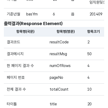
임직원및설
기준년월
basYm
6
옵
201409
출력결과(Response Element)
항목명(국문)
항목명(영문)
항목크기
해당 오픈API의 출력결과(Response Element) 항목에 대
결과코드
resultCode
2
결과메시지
resultMsg
50
한 페이지 결과 수
numOfRows
4
페이지 번호
pageNo
4
전체 결과 수
totalCount
10
타이틀
title
20