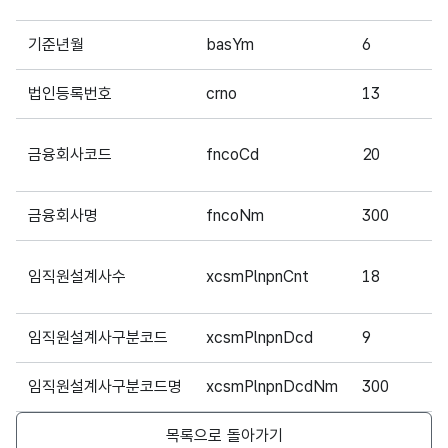
기준년월
basYm
6
법인등록번호
crno
13
금융회사코드
fncoCd
20
금융회사명
fncoNm
300
임직원설계사수
xcsmPlnpnCnt
18
임직원설계사구분코드
xcsmPlnpnDcd
9
임직원설계사구분코드명
xcsmPlnpnDcdNm
300
목록으로 돌아가기