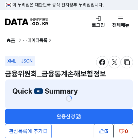
콘텐츠 바로가기
푸터 바로가기
이 누리집은 대한민국 공식 전자정부 누리집입니다.
DATA.GO.KR 공공데이터포털
로그인
전체메뉴
공공데이터
홈
데이터목록
XML
JSON
새창 열림
새창 열림
새창
금융위원회_금융통계손해보험정보
Quick
Summary
활용신청
관심목록에 추가
3
0