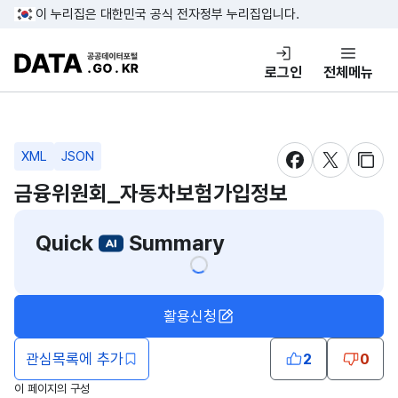
콘텐츠 바로가기
푸터 바로가기
이 누리집은 대한민국 공식 전자정부 누리집입니다.
DATA.GO.KR 공공데이터포털
로그인
전체메뉴
XML
JSON
새창 열림
새창 열림
새창
금융위원회_ 자동차보험가입정보
Quick
Summary
활용신청
관심목록에 추가
2
0
이 페이지의 구성