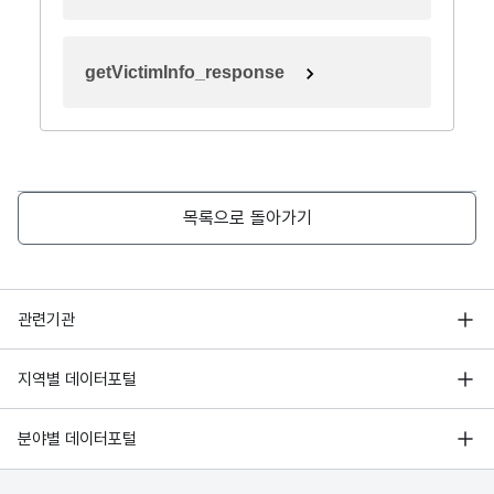
getVictimInfo_response
목록으로 돌아가기
행정안전부
관련기관
한국지능정보사회진흥원
서울 열린데이터광장
지역별 데이터포털
오픈데이터포럼
경기데이터드림
기상자료개방포털
국가정보자원관리원
분야별 데이터포털
부산데이터웨이브
국토교통부 공간정보오픈플랫폼
한국지역정보개발원