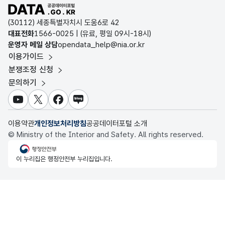
D-데이터허브
공공데이터포털 바로가기
환경부 환경데이터포털
인천데이터포털
(30112) 세종특별자치시 도움6로 42
문화데이터광장
대표전화
1566-0025
| (유료, 평일 09시-18시)
울산광역시 데이터포털
운영자 메일 상담
opendata_help@nia.or.kr
농림축산식품 공공데이터포털
이용가이드
전남광주통합특별시 빅데이터 플랫폼
보건의료빅데이터개방시스템
분쟁조정 신청
대전광역시 데이터포털
문의하기
식품의약품안전처 데이터포털
세종특별자치시 데이터포털
교육통계서비스
유튜브
X
페이스북
블로그
충청북도 데이터허브
이용약관
개인정보처리방침
공공데이터포털 소개
© Ministry of the Interior and Safety. All rights reserved.
행정안전부
이 누리집은 행정안전부 누리집입니다.