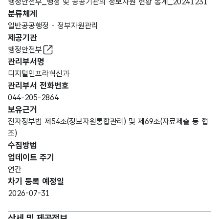
행정안전부_행정 및 공공기관의 정보자원 현황 통계_20241231
분류체계
일반공공행정 - 정부자원관리
제공기관
행정안전부
관리부서명
디지털인프라혁신과
관리부서 전화번호
044-205-2864
보유근거
전자정부법 제54조(정보자원통합관리) 및 제69조(자료제출 등 협
조)
수집방법
업데이트 주기
연간
차기 등록 예정일
2026-07-31
상세 및 제공정보