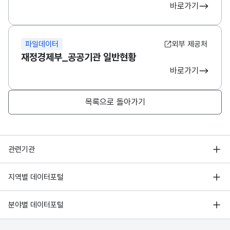
바로가기
파일데이터
외부 제공처
재정경제부_공공기관 일반현황
바로가기
목록으로 돌아가기
행정안전부
관련기관
한국지능정보사회진흥원
서울 열린데이터광장
지역별 데이터포털
오픈데이터포럼
경기데이터드림
기상자료개방포털
국가정보자원관리원
분야별 데이터포털
부산데이터웨이브
국토교통부 공간정보오픈플랫폼
한국지역정보개발원