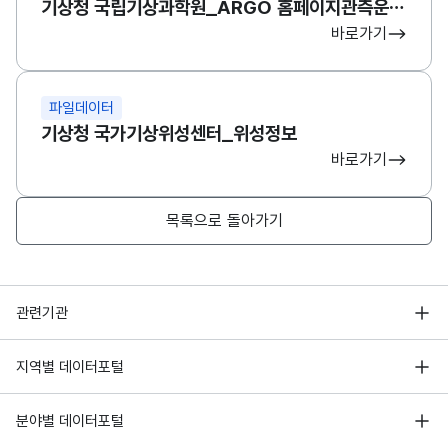
기상청 국립기상과학원_ARGO 홈페이지관측운영현황
바로가기
파일데이터
기상청 국가기상위성센터_위성정보
바로가기
목록으로 돌아가기
행정안전부
관련기관
한국지능정보사회진흥원
서울 열린데이터광장
지역별 데이터포털
오픈데이터포럼
경기데이터드림
기상자료개방포털
국가정보자원관리원
분야별 데이터포털
부산데이터웨이브