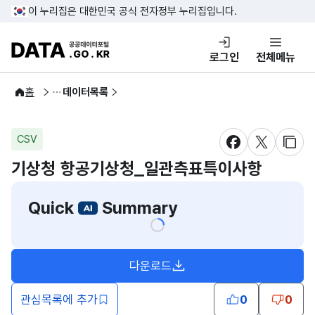
콘텐츠 바로가기
푸터 바로가기
이 누리집은 대한민국 공식 전자정부 누리집입니다.
DATA.GO.KR 공공데이터포털
로그인
전체메뉴
공공데이터
홈
데이터목록
CSV
새창 열림
새창 열림
새창
기상청 항공기상청_일관측표특이사항
Quick
Summary
다운로드
관심목록에 추가
0
0