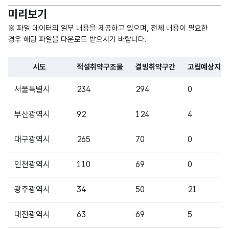
철
미리보기
해안
해안
가변
가인
가
문자
※ 파일 데이터의 일부 내용을 제공하고 있으며, 전체 내용이 필요한
명피
인명
형
경우 해당 파일을 다운로드 받으시기 바랍니다.
30
해우
피해
(VAR
려지
가
CHA
시도
적설취약구조물
결빙취약구간
고립예상지역
역
우려
R)
파일 데이터의 일부 내용의 표로 센터명, 프로그램명, 강습요일,
되는
서울특별시
234
294
0
지역
부산광역시
92
124
4
제설
가변
작업
대구광역시
265
70
0
문자
제설
이
형
취약
어려
30
인천광역시
110
69
0
(VAR
구간
운
CHA
구간
광주광역시
34
50
21
R)
등
대전광역시
63
69
5