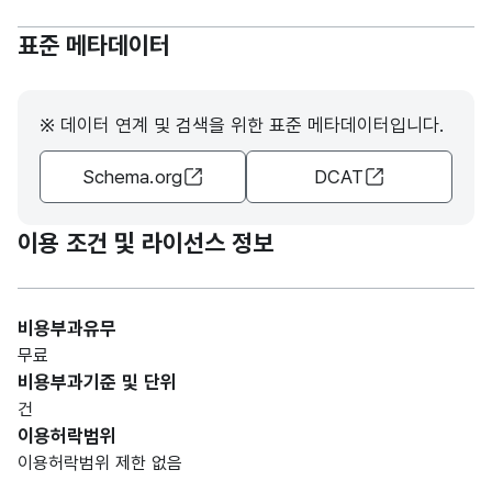
적으
가변
표준 메타데이터
로
문자
결빙
결빙
형
취약
30
이
(VAR
구간
※ 데이터 연계 및 검색을 위한 표준 메타데이터입니다.
발생
CHA
하는
R)
Schema.org
DCAT
구간
내린
이용 조건 및 라이선스 정보
눈으
가변
로
문자
고립
고립
형
예상
30
비용부과유무
이
(VAR
지역
무료
예상
CHA
비용부과기준 및 단위
되는
R)
건
지역
이용허락범위
이용허락범위 제한 없음
겨울