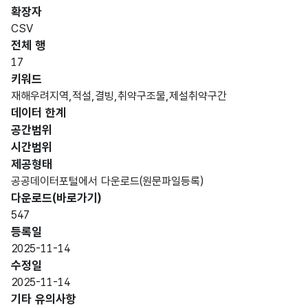
항목
명
항목
최대
표현
확장자
인분
터타
명
(영문
설명
길이
방식
류
입
CSV
명)
전체 행
데이터 항목 표로 항목명, 항목명(영문명), 항목 설명, 도메인분류
17
가변
키워드
문자
재해우려지역,적설,결빙,취약구조물,제설취약구간
기관
형
데이터 한계
시도
30
명
(VAR
공간범위
CHA
시간범위
R)
제공형태
공공데이터포털에서 다운로드(원문파일등록)
가변
눈에
다운로드(바로가기)
적설
문자
취약
547
취약
형
한
30
등록일
구조
(VAR
구조
2025-11-14
물
CHA
물
수정일
R)
2025-11-14
기타 유의사항
상습