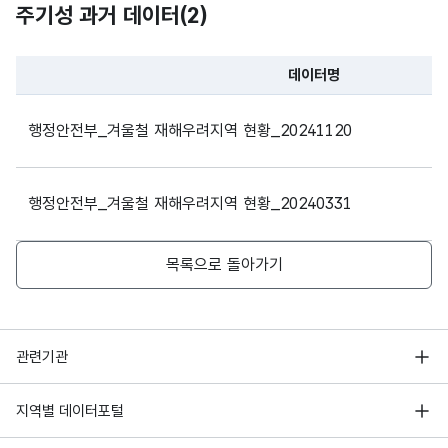
주기성 과거 데이터(
2
)
울산광역시
141
31
6
세종특별자치시
38
25
0
데이터명
파일 데이터의 과거 데이터표로 데이터명, 등록일로 구성되어있
경기도
803
430
6
행정안전부_겨울철 재해우려지역 현황_20241120
강원도
117
255
76
행정안전부_겨울철 재해우려지역 현황_20240331
충청북도
217
282
19
목록으로 돌아가기
충청남도
203
207
33
전북특별자치도
266
143
18
행정안전부
관련기관
전라남도
103
134
47
한국지능정보사회진흥원
서울 열린데이터광장
지역별 데이터포털
경상북도
243
215
111
오픈데이터포럼
경기데이터드림