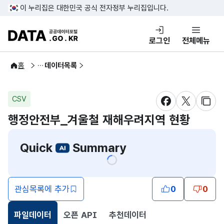
콘텐츠 바로가기
푸터 바로가기
이 누리집은 대한민국 공식 전자정부 누리집입니다.
DATA.GO.KR 공공데이터포털
로그인
전체메뉴
공공데이터
홈
데이터목록
CSV
새창 열림
새창 열림
새창
행정안전부_겨울철 재해우려지역 현황
Quick
Summary
관심목록에 추가
0
0
파일데이터
오픈 API
추천데이터
선택됨