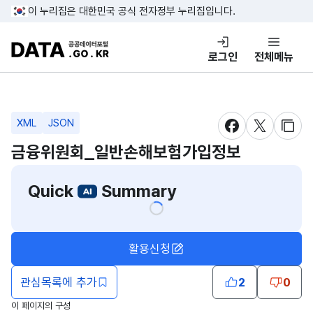
콘텐츠 바로가기
푸터 바로가기
이 누리집은 대한민국 공식 전자정부 누리집입니다.
DATA.GO.KR 공공데이터포털
로그인
전체메뉴
XML
JSON
새창 열림
새창 열림
새창
금융위원회_일반손해보험가입정보
Quick
Summary
활용신청
관심목록에 추가
2
0
이 페이지의 구성