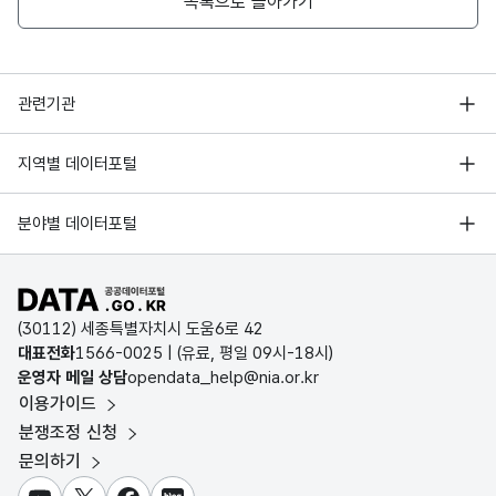
목록으로 돌아가기
행정안전부
관련기관
한국지능정보사회진흥원
서울 열린데이터광장
지역별 데이터포털
오픈데이터포럼
경기데이터드림
기상자료개방포털
국가정보자원관리원
분야별 데이터포털
부산데이터웨이브
국토교통부 공간정보오픈플랫폼
한국지역정보개발원
D-데이터허브
공공데이터포털 바로가기
환경부 환경데이터포털
인천데이터포털
(30112) 세종특별자치시 도움6로 42
문화데이터광장
대표전화
1566-0025
| (유료, 평일 09시-18시)
울산광역시 데이터포털
운영자 메일 상담
opendata_help@nia.or.kr
농림축산식품 공공데이터포털
이용가이드
전남광주통합특별시 빅데이터 플랫폼
보건의료빅데이터개방시스템
분쟁조정 신청
대전광역시 데이터포털
문의하기
식품의약품안전처 데이터포털
세종특별자치시 데이터포털