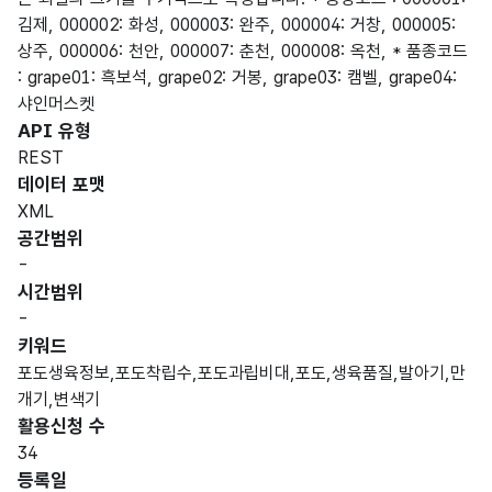
김제, 000002: 화성, 000003: 완주, 000004: 거창, 000005:
상주, 000006: 천안, 000007: 춘천, 000008: 옥천, * 품종코드
: grape01: 흑보석, grape02: 거봉, grape03: 캠벨, grape04:
샤인머스켓
API 유형
REST
데이터 포맷
XML
공간범위
-
시간범위
-
키워드
포도생육정보,포도착립수,포도과립비대,포도,생육품질,발아기,만
개기,변색기
활용신청 수
34
등록일