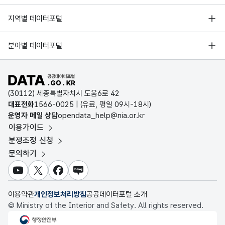
한국지능정보사회진흥원
서울 열린데이터광장
지역별 데이터포털
오픈데이터포럼
경기데이터드림
기상자료개방포털
국가정보자원관리원
분야별 데이터포털
부산데이터웨이브
국토교통부 공간정보오픈플랫폼
한국지역정보개발원
D-데이터허브
공공데이터포털 바로가기
환경부 환경데이터포털
인천데이터포털
(30112) 세종특별자치시 도움6로 42
문화데이터광장
대표전화
1566-0025
| (유료, 평일 09시-18시)
울산광역시 데이터포털
운영자 메일 상담
opendata_help@nia.or.kr
농림축산식품 공공데이터포털
이용가이드
전남광주통합특별시 빅데이터 플랫폼
보건의료빅데이터개방시스템
분쟁조정 신청
대전광역시 데이터포털
문의하기
식품의약품안전처 데이터포털
세종특별자치시 데이터포털
교육통계서비스
유튜브
X
페이스북
블로그
충청북도 데이터허브
이용약관
개인정보처리방침
공공데이터포털 소개
© Ministry of the Interior and Safety. All rights reserved.
행정안전부