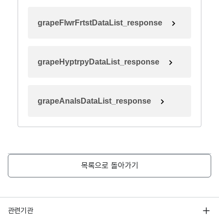
grapeFlwrFrtstDataList_response
grapeHyptrpyDataList_response
grapeAnalsDataList_response
목록으로 돌아가기
행정안전부
관련기관