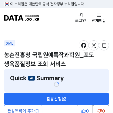
콘텐츠 바로가기
푸터 바로가기
이 누리집은 대한민국 공식 전자정부 누리집입니다.
DATA.GO.KR 공공데이터포털
로그인
전체메뉴
XML
새창 열림
새창 열림
새창
농촌진흥청 국립원예특작과학원_포도
생육품질정보 조회 서비스
Quick
Summary
활용신청
관심목록에 추가
0
0