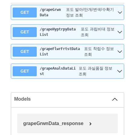
포도 발아/만개/변색/수확기
/grapeGrwn
GET
Data
정보 조회
포도 과립비대 정보
/grapeHyptrpyData
GET
List
조회
포도 착립수 정보
/grapeFlwrFrtstData
GET
List
조회
포도 과실품질 정보
/grapeAnalsDataLi
GET
st
조회
Models
grapeGrwnData_response