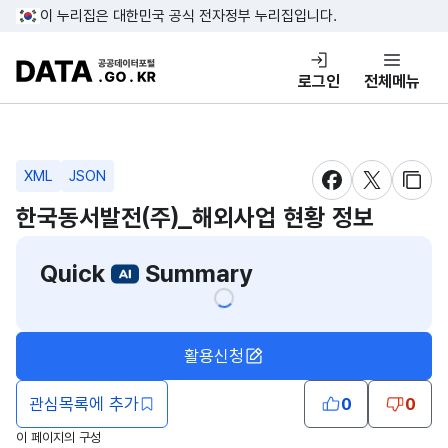
콘텐츠 바로가기
푸터 바로가기
이 누리집은 대한민국 공식 전자정부 누리집입니다.
DATA.GO.KR 공공데이터포털
로그인
전체메뉴
XML
JSON
새창 열림
새창 열림
새창
한국동서발전(주)_해외사업 현황 정보
Quick
Summary
활용신청
관심목록에 추가
0
0
이 페이지의 구성