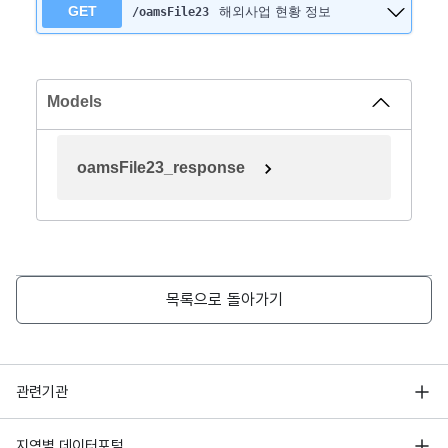
GET
해외사업 현황 정보
/oamsFile23
Models
oamsFile23_response
목록으로 돌아가기
행정안전부
관련기관
한국지능정보사회진흥원
서울 열린데이터광장
지역별 데이터포털