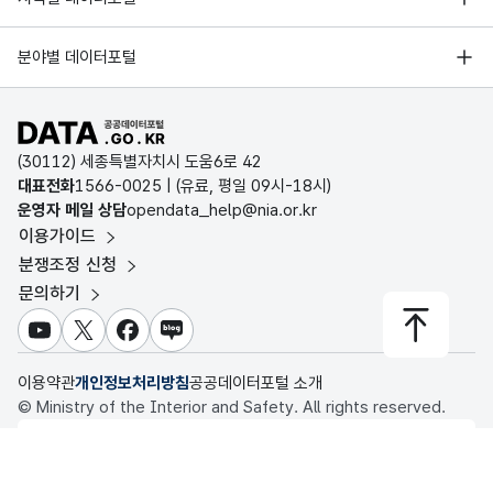
오픈데이터포럼
경기데이터드림
기상자료개방포털
국가정보자원관리원
분야별 데이터포털
부산데이터웨이브
국토교통부 공간정보오픈플랫폼
한국지역정보개발원
D-데이터허브
공공데이터포털 바로가기
환경부 환경데이터포털
인천데이터포털
(30112) 세종특별자치시 도움6로 42
문화데이터광장
대표전화
1566-0025
| (유료, 평일 09시-18시)
울산광역시 데이터포털
운영자 메일 상담
opendata_help@nia.or.kr
농림축산식품 공공데이터포털
이용가이드
전남광주통합특별시 빅데이터 플랫폼
보건의료빅데이터개방시스템
분쟁조정 신청
대전광역시 데이터포털
문의하기
식품의약품안전처 데이터포털
세종특별자치시 데이터포털
교육통계서비스
유튜브
X
페이스북
블로그
충청북도 데이터허브
이용약관
개인정보처리방침
공공데이터포털 소개
© Ministry of the Interior and Safety. All rights reserved.
행정안전부
이 누리집은 행정안전부 누리집입니다.