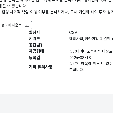
용될 수 있습니다.
의 환경·사회적 책임 이행 여부를 분석하거나, 국내 기업의 해외 투자 
 정의서 다운로드
확장자
CSV
항목명
항목명(영문명)
항목 설명
키워드
해외사업,협약현황,체결일
공간범위
데이터 항목 표로 항목명, 항목명(영문명), 항목 
기관
(해외사업MOU에
제공형태
공공데이터포털에서 다운로
및
institution_nm
대해) 주관하는
등록일
2024-08-13
업체
업체 이름
종료일 항목에 일부 빈 값이
기타 유의사항
드립니다.
협약
사물의 부문을
category
종류
나누는 갈래
(해외사업MOU에
협약명
business_nm
대해)계약이나
조약 따위의 이름