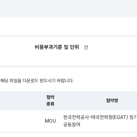
(해외사업MOU에
관해)계약이나
체결일
start date
조약 따위를
공식적으로 맺은
날짜
비용부과기준 및 단위
건
(해외사업MOU에
관해)계약이나
종료일
end date
조약 따위를
공식적으로 맺은
날짜
 해당 파일을 다운로드 받으시기 바랍니다.
협약
협약명
종류
, 시간, 장소로 구성되어있습니다.
한국전력공사-태국전력청(EGAT) 정
MOU
공동참여