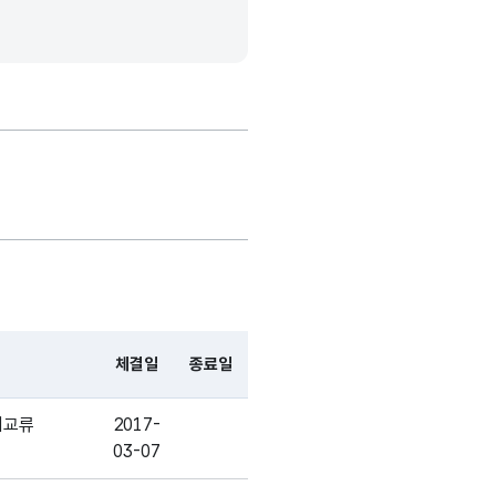
날짜/시간
고정문자형
10
-
_연월일
(CHAR)
날짜/시간
가변문자형
25
-
_연월일
(VARCHAR)
체결일
종료일
기교류
2017-
03-07