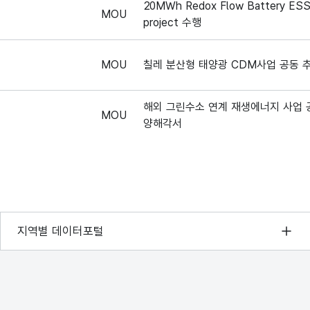
20MWh Redox Flow Battery ES
MOU
project 수행
MOU
칠레 분산형 태양광 CDM사업 공동 
해외 그린수소 연계 재생에너지 사업 
MOU
양해각서
 Trung Nam
베트남 뀐랍 1,500MW 가스복합 발
MOU
공동개발 협력
MOU
호주 포트 보니쏜 그린수소 사업개발
서울 열린데이터광장
지역별 데이터포털
경기데이터드림
MOU
괌 태양광 발전사업 입찰 협력을 위한
부산데이터웨이브
D-데이터허브
괌 태양광 발전사업 입찰 협력을 위한