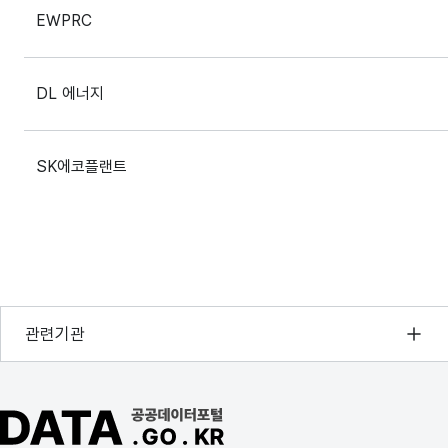
EWPRC
DL 에너지
SK에코플랜트
① 포스코에너지 ② Siemens Energy Global GmbH Co.KG ③
Group
① 삼성물산 ② Amp Power Australia
행정안전부
관련기관
한국지능정보사회진흥원
① 삼성물산 ② SJ Dooall Corporation
오픈데이터포럼
공공데이터포털 바로가기
국가정보자원관리원