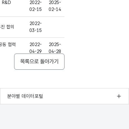
S R&D
2022-
2025-
02-15
02-14
2022-
추진 합의
03-15
공동 협력
2022-
2025-
04-29
04-28
목록으로 돌아가기
전 사업
2022-
2024-
07-18
07-17
2022-
2023-
 양해각서
10-14
12-31
기상자료개방포털
분야별 데이터포털
국토교통부 공간정보오픈플랫폼
2022-
2025-
 양해각서
05-20
05-19
환경부 환경데이터포털
문화데이터광장
 양해각서
2022-
2025-