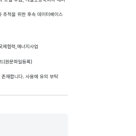
성과 추적을 위한 후속 데이터베이스
생성
도메인분류
데이터타입
최대길이
표현방식
단위
,국제협력,에너지사업
정보
설명, 도메인분류, 데이터타입, 최대길이, 표현방식, 단위, 생성출처(
드(원문파일등록)
가변문자형
명칭_명
25
-
(VARCHAR)
 존재합니다. 사용에 유의 부탁
가변문자형
명칭_명
25
-
(VARCHAR)
가변문자형
명칭_명
25
-
(VARCHAR)