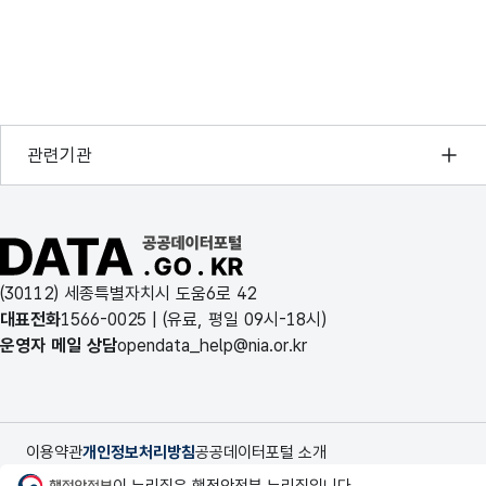
7
MSP_GR4_F2E43_X1
8
MSP_GR4_F2E43_X2
9
MSP_GR4_F2E43_Y1
행정안전부
관련기관
10
MSP_GR4_F2E43_Y2
한국지능정보사회진흥원
오픈데이터포럼
11
MSP_GR4_F2E44_U1
공공데이터포털 바로가기
국가정보자원관리원
12
MSP_GR4_F2E43_V4
(30112) 세종특별자치시 도움6로 42
한국지역정보개발원
대표전화
1566-0025
| (유료, 평일 09시-18시)
13
MSP_GR4_F2E43_W3
운영자 메일 상담
opendata_help@nia.or.kr
14
MSP_GR4_F2E43_W4
15
MSP_GR4_F2E43_X3
이용약관
개인정보처리방침
공공데이터포털 소개
행정안전부