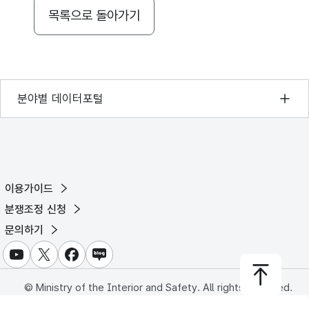
성평가격자
목록으로 돌아가기
성평가격자
성평가격자
기상자료개방포털
분야별 데이터포털
성평가격자
국토교통부 공간정보오픈플랫폼
성평가격자
환경부 환경데이터포털
문화데이터광장
성평가격자
이용가이드
농림축산식품 공공데이터포털
분쟁조정 신청
성평가격자
보건의료빅데이터개방시스템
문의하기
성평가격자
식품의약품안전처 데이터포털
유튜브
X
페이스북
블로그
교육통계서비스
성평가격자
© Ministry of the Interior and Safety. All rights reserved.