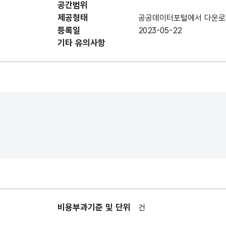
공간범위
데이터 항목 표로 항목명, 항목명(영문명), 항목 
공간정보일련번호
제공형태
공공데이터포털에서 다운로
gid
공간정보일
(gid)
등록일
2023-05-22
기타 유의사항
특성평가격자아이디
특성평가격
msp_id
(msp_id)
아이디
격자아이디(og_id)
og_id
격자아이디
레이어명(lyr_nm)
lyr_nm
레이어명
레이어분류내용
lyr_cl_cn
레이어분류
(lyr_cl_cn)
비용부과기준 및 단위
건