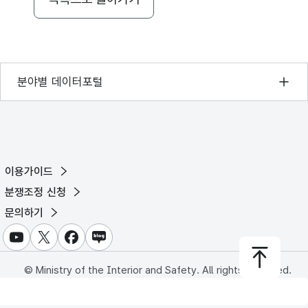
특성평가격자
특성평가격자
기상자료개방포털
분야별 데이터포털
특성평가격자
국토교통부 공간정보오픈플랫폼
특성평가격자
환경부 환경데이터포털
문화데이터광장
특성평가격자
이용가이드
농림축산식품 공공데이터포털
분쟁조정 신청
특성평가격자
보건의료빅데이터개방시스템
문의하기
특성평가격자
식품의약품안전처 데이터포털
유튜브
X
페이스북
블로그
교육통계서비스
특성평가격자
© Ministry of the Interior and Safety. All rights reserved.
특성평가격자