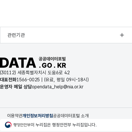
8
GR4_F4G34_T4
9
GR4_F4G43_P3
행정안전부
관련기관
10
GR4_F4G43_P4
한국지능정보사회진흥원
오픈데이터포럼
11
GR4_F4G43_Q3
공공데이터포털 바로가기
국가정보자원관리원
12
GR4_F4G43_Q4
(30112) 세종특별자치시 도움6로 42
한국지역정보개발원
대표전화
1566-0025
| (유료, 평일 09시-18시)
13
GR4_F4G43_R3
운영자 메일 상담
opendata_help@nia.or.kr
14
GR4_F4G33_Y1
15
GR4_F4G33_Y2
이용약관
개인정보처리방침
공공데이터포털 소개
행정안전부
이 누리집은 행정안전부 누리집입니다.
16
GR4_F4G34_U1