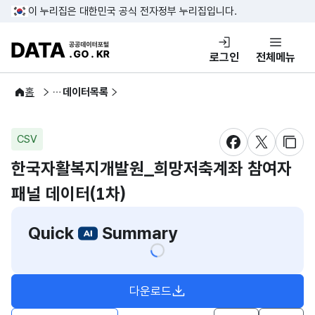
콘텐츠 바로가기
푸터 바로가기
이 누리집은 대한민국 공식 전자정부 누리집입니다.
DATA.GO.KR 공공데이터포털
로그인
전체메뉴
공공데이터
홈
데이터목록
CSV
새창 열림
새창 열림
새창
한국자활복지개발원_희망저축계좌 참여자
패널 데이터(1차)
Quick
Summary
다운로드