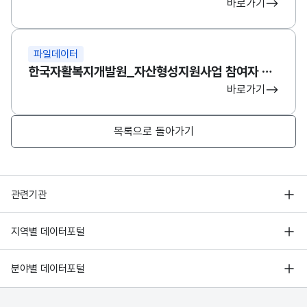
바로가기
파일데이터
한국자활복지개발원_자산형성지원사업 참여자 패널 데이터(1_4차년도)
바로가기
목록으로 돌아가기
행정안전부
관련기관
한국지능정보사회진흥원
서울 열린데이터광장
지역별 데이터포털
오픈데이터포럼
경기데이터드림
기상자료개방포털
국가정보자원관리원
분야별 데이터포털
부산데이터웨이브
국토교통부 공간정보오픈플랫폼
한국지역정보개발원
D-데이터허브