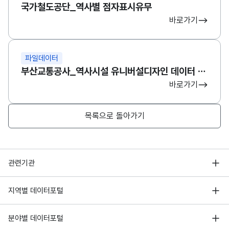
국가철도공단_역사별 점자표시유무
바로가기
파일데이터
부산교통공사_역사시설 유니버설디자인 데이터 조사내용(095다대포해수욕장)
바로가기
목록으로 돌아가기
행정안전부
관련기관
한국지능정보사회진흥원
서울 열린데이터광장
지역별 데이터포털
오픈데이터포럼
경기데이터드림
기상자료개방포털
국가정보자원관리원
분야별 데이터포털
부산데이터웨이브