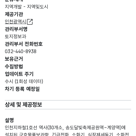
지역개발 - 지역및도시
제공기관
인천광역시
관리부서명
토지정보과
관리부서 전화번호
032-440-8938
보유근거
수집방법
업데이트 주기
수시 (1회성 데이터)
차기 등록 예정일
상세 및 제공정보
설명
인천지하철1호선 역사(30개소, 송도달빛축제공원역~계양역)에
설치된 구호물품보관함, 긴급전화, 소화기, 심장제세동기, 소화전,