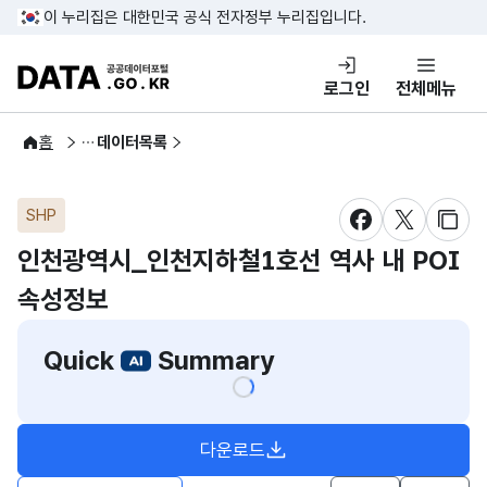
콘텐츠 바로가기
푸터 바로가기
이 누리집은 대한민국 공식 전자정부 누리집입니다.
DATA.GO.KR 공공데이터포털
로그인
전체메뉴
공공데이터
홈
데이터목록
SHP
새창 열림
새창 열림
새창
인천광역시_인천지하철1호선 역사 내 POI
속성정보
Quick
Summary
다운로드