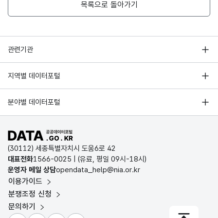
목록으로 돌아가기
행정안전부
관련기관
한국지능정보사회진흥원
서울 열린데이터광장
지역별 데이터포털
오픈데이터포럼
경기데이터드림
기상자료개방포털
국가정보자원관리원
분야별 데이터포털
부산데이터웨이브
국토교통부 공간정보오픈플랫폼
한국지역정보개발원
D-데이터허브
공공데이터포털 바로가기
환경부 환경데이터포털
인천데이터포털
(30112) 세종특별자치시 도움6로 42
문화데이터광장
대표전화
1566-0025
| (유료, 평일 09시-18시)
울산광역시 데이터포털
운영자 메일 상담
opendata_help@nia.or.kr
농림축산식품 공공데이터포털
이용가이드
전남광주통합특별시 빅데이터 플랫폼
보건의료빅데이터개방시스템
분쟁조정 신청
대전광역시 데이터포털
문의하기
식품의약품안전처 데이터포털