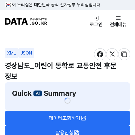
콘텐츠 바로가기
푸터 바로가기
이 누리집은 대한민국 공식 전자정부 누리집입니다.
DATA.GO.KR 공공데이터포털
로그인
전체메뉴
XML
JSON
새창 열림
새창 열림
새창
경상남도_어린이 통학로 교통안전 후문
정보
Quick
Summary
데이터조회하기
활용신청