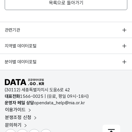
목록으로 돌아가기
행정안전부
관련기관
한국지능정보사회진흥원
서울 열린데이터광장
지역별 데이터포털
오픈데이터포럼
경기데이터드림
기상자료개방포털
국가정보자원관리원
분야별 데이터포털
부산데이터웨이브
국토교통부 공간정보오픈플랫폼
한국지역정보개발원
D-데이터허브
공공데이터포털 바로가기
환경부 환경데이터포털
인천데이터포털
(30112) 세종특별자치시 도움6로 42
문화데이터광장
대표전화
1566-0025
| (유료, 평일 09시-18시)
울산광역시 데이터포털
운영자 메일 상담
opendata_help@nia.or.kr
농림축산식품 공공데이터포털
이용가이드
전남광주통합특별시 빅데이터 플랫폼
보건의료빅데이터개방시스템
분쟁조정 신청
대전광역시 데이터포털
문의하기
식품의약품안전처 데이터포털