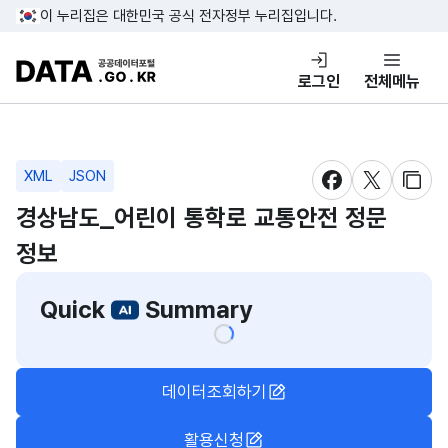
콘텐츠 바로가기
푸터 바로가기
이 누리집은 대한민국 공식 전자정부 누리집입니다.
DATA.GO.KR 공공데이터포털
로그인
전체메뉴
XML
JSON
새창 열림
새창 열림
새창
경상남도_어린이 통학로 교통안전 정문
정보
Quick
Summary
데이터조회하기
활용신청