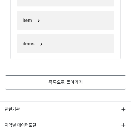
item
items
목록으로 돌아가기
행정안전부
관련기관
한국지능정보사회진흥원
서울 열린데이터광장
지역별 데이터포털
오픈데이터포럼