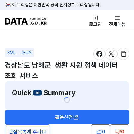
콘텐츠 바로가기
푸터 바로가기
이 누리집은 대한민국 공식 전자정부 누리집입니다.
DATA.GO.KR 공공데이터포털
로그인
전체메뉴
XML
JSON
새창 열림
새창 열림
새창
경상남도 남해군_생활 지원 정책 데이터
조회 서비스
Quick
Summary
활용신청
관심목록에 추가
0
0