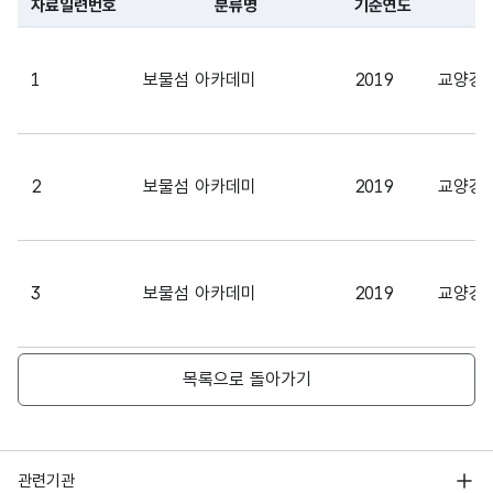
자료일련번호
분류명
기준연도
교
형
파일 데이터의 일부 내용의 표로 센터명, 프로그램명, 강습요일,
FXN
정원
정원
(NU
5
MB
MER
1
보물섬 아카데미
2019
교양강
IC)
가변
문자
2
보물섬 아카데미
2019
교양강
BSN
사업
사업
형
SS_
21
기간
기간
(VAR
PRD
CHA
R)
3
보물섬 아카데미
2019
교양강
APL
고정
신청
Y_B
접수
문자
목록으로 돌아가기
시작
GNG
시작
형
10
4
보물섬 아카데미
2019
교양강
일자
_YM
일자
(CHA
D
R)
행정안전부
관련기관