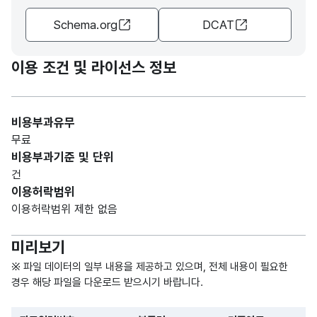
그램/
15
명
_NM
(VAR
과정
Schema.org
DCAT
CHA
이름
R)
이용 조건 및 라이선스 정보
가변
문자
교육
EDU
교육
형
50
비용부과유무
내용
_CN
내용
(VAR
무료
CHA
비용부과기준 및 단위
R)
건
이용허락범위
가변
이용허락범위 제한 없음
문자
SPR
지원
교육
형
T_T
15
미리보기
대상
대상
(VAR
RGT
CHA
※ 파일 데이터의 일부 내용을 제공하고 있으며, 전체 내용이 필요한
R)
경우 해당 파일을 다운로드 받으시기 바랍니다.
숫자