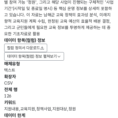
별 참여 가능 '정원', 그리고 해당 사업이 진행되는 구체적인 '사업
기간'(시작일 및 종료일 명시) 등 핵심 운영 정보를 상세히 포함하
고 있습니다. 이 자료는 남해군 교육 정책의 효과성 분석, 미래지
향적 교육지원 계획 수립, 한정된 교육 예산의 효율적 배분 결정,
그리고 군민들에게 필요한 교육 정보를 투명하게 제공하는 데 중
요한 기초자료로 활용
데이터 항목(컬럼) 정보
컬럼 정의서 다운로드
데이터 항목(컬럼) 정보 펼쳐보기
매체유형
항목
텍스트
도메
데이
항목
명
항목
최대
표현
확장자
인분
터타
명
(영문
설명
길이
방식
류
입
CSV
명)
전체 행
데이터 항목 표로 항목명, 항목명(영문명), 항목 설명, 도메인분류
126
숫자
키워드
자료
DAT
데이
형
지원내용,교육지원,정책사업,지원대상,정원
일련
A_S
터
(NU
5
데이터 한계