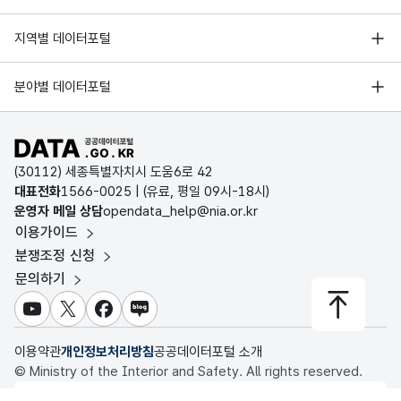
고정
5
보물섬 아카데미
2019
교양강
한국지능정보사회진흥원
APL
신청
접수
문자
서울 열린데이터광장
지역별 데이터포털
Y_E
오픈데이터포럼
종료
종료
형
10
ND_
경기데이터드림
일자
일자
(CHA
기상자료개방포털
YMD
국가정보자원관리원
분야별 데이터포털
R)
부산데이터웨이브
국토교통부 공간정보오픈플랫폼
한국지역정보개발원
6
보물섬 아카데미
2020
학부모
D-데이터허브
고정
공공데이터포털 바로가기
환경부 환경데이터포털
EDU
교육
교육
문자
인천데이터포털
_BG
(30112) 세종특별자치시 도움6로 42
문화데이터광장
시작
시작
형
10
대표전화
1566-0025
| (유료, 평일 09시-18시)
NG_
울산광역시 데이터포털
일자
일자
(CHA
운영자 메일 상담
opendata_help@nia.or.kr
YMD
농림축산식품 공공데이터포털
R)
이용가이드
전남광주통합특별시 빅데이터 플랫폼
보건의료빅데이터개방시스템
7
보물섬 아카데미
2021
교양강
분쟁조정 신청
대전광역시 데이터포털
고정
문의하기
EDU
식품의약품안전처 데이터포털
교육
교육
문자
세종특별자치시 데이터포털
_EN
종료
종료
형
10
교육통계서비스
유튜브
X
페이스북
블로그
D_Y
충청북도 데이터허브
일자
일자
(CHA
8
보물섬 아카데미
2021
교양강
MD
이용약관
개인정보처리방침
공공데이터포털 소개
R)
© Ministry of the Interior and Safety. All rights reserved.
행정안전부
가변