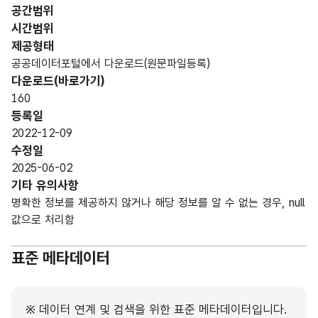
번호
N
순번
MER
공간범위
IC)
시간범위
제공형태
가변
공공데이터포털에서 다운로드(원문파일등록)
문자
CLS
프로
다운로드(바로가기)
분류
형
F_N
그램
12
160
명
(VAR
M
분류
등록일
CHA
2022-12-09
R)
수정일
2025-06-02
고정
기타 유의사항
CRT
문자
기준
기준
명확한 정보를 제공하지 않거나 해당 정보를 알 수 없는 경우, null
R_Y
형
4
연도
년도
값으로 처리함
R
(CHA
R)
표준 메타데이터
가변
교육
문자
프로
※ 데이터 연계 및 검색을 위한 표준 메타데이터입니다.
교육
EDU
형