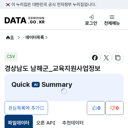
콘텐츠 바로가기
푸터 바로가기
이 누리집은 대한민국 공식 전자정부 누리집입니다.
DATA.GO.KR 공공데이터포털
로그인
전체메뉴
공공데이터
홈
데이터목록
CSV
새창 열림
새창 열림
새창
경상남도 남해군_교육지원사업정보
Quick
Summary
관심목록에 추가
0
0
파일데이터
오픈 API
추천데이터
선택됨