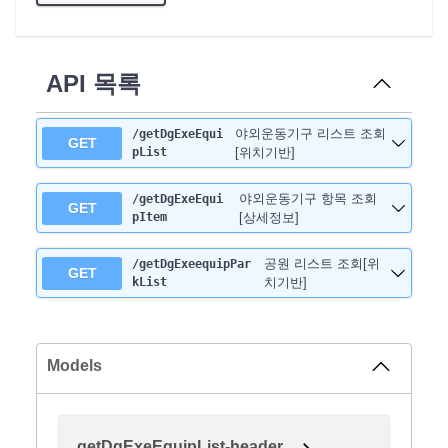
API 목록
야외운동기구 리스트 조회
/getDgExeEqui
GET
pList
[위치기반]
야외운동기구 항목 조회
/getDgExeEqui
GET
pItem
[상세정보]
공원 리스트 조회[위
/getDgExeequipPar
GET
kList
치기반]
Models
getDgExeEquipList-header