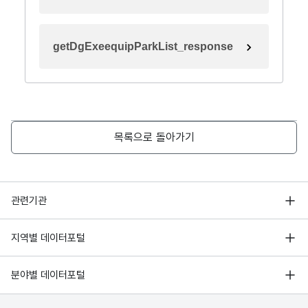
getDgExeequipParkList_response
목록으로 돌아가기
행정안전부
관련기관
한국지능정보사회진흥원
서울 열린데이터광장
지역별 데이터포털
오픈데이터포럼
경기데이터드림
기상자료개방포털
국가정보자원관리원
분야별 데이터포털
부산데이터웨이브
국토교통부 공간정보오픈플랫폼
한국지역정보개발원