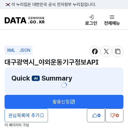
콘텐츠 바로가기
푸터 바로가기
이 누리집은 대한민국 공식 전자정부 누리집입니다.
DATA.GO.KR 공공데이터포털
로그인
전체메뉴
XML
JSON
새창 열림
새창 열림
새창
대구광역시_야외운동기구정보API
Quick
Summary
활용신청
관심목록에 추가
0
0
이 페이지의 구성