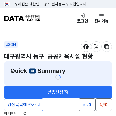
콘텐츠 바로가기
푸터 바로가기
이 누리집은 대한민국 공식 전자정부 누리집입니다.
DATA.GO.KR 공공데이터포털
로그인
전체메뉴
JSON
새창 열림
새창 열림
새창
대구광역시 동구_공공체육시설 현황
Quick
Summary
활용신청
관심목록에 추가
0
0
이 페이지의 구성