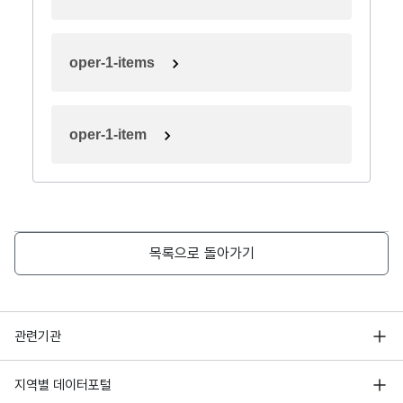
oper-1-items
oper-1-item
목록으로 돌아가기
행정안전부
관련기관
한국지능정보사회진흥원
서울 열린데이터광장
지역별 데이터포털
오픈데이터포럼