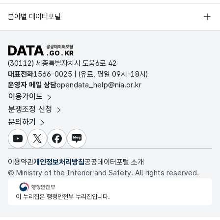
경기데이터드림
기상자료개방포털
국가정보자원관리원
분야별 데이터포털
부산데이터웨이브
국토교통부 공간정보오픈플랫폼
한국지역정보개발원
D-데이터허브
공공데이터포털 바로가기
환경부 환경데이터포털
인천데이터포털
(30112) 세종특별자치시 도움6로 42
문화데이터광장
대표전화
1566-0025
| (유료, 평일 09시-18시)
울산광역시 데이터포털
운영자 메일 상담
opendata_help@nia.or.kr
농림축산식품 공공데이터포털
이용가이드
전남광주통합특별시 빅데이터 플랫폼
보건의료빅데이터개방시스템
분쟁조정 신청
대전광역시 데이터포털
문의하기
식품의약품안전처 데이터포털
세종특별자치시 데이터포털
교육통계서비스
유튜브
X
페이스북
블로그
충청북도 데이터허브
이용약관
개인정보처리방침
공공데이터포털 소개
© Ministry of the Interior and Safety. All rights reserved.
행정안전부
이 누리집은 행정안전부 누리집입니다.