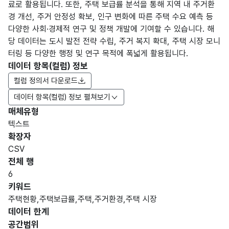
료로 활용됩니다. 또한, 주택 보급률 분석을 통해 지역 내 주거환
경 개선, 주거 안정성 확보, 인구 변화에 따른 주택 수요 예측 등
다양한 사회·경제적 연구 및 정책 개발에 기여할 수 있습니다. 해
당 데이터는 도시 발전 전략 수립, 주거 복지 확대, 주택 시장 모니
터링 등 다양한 행정 및 연구 목적에 폭넓게 활용됩니다.
데이터 항목(컬럼) 정보
컬럼 정의서 다운로드
데이터 항목(컬럼) 정보 펼쳐보기
매체유형
항목
텍스트
도메
데이
항목
명
항목
최대
표현
확장자
인분
터타
명
(영문
설명
길이
방식
류
입
CSV
명)
전체 행
데이터 항목 표로 항목명, 항목명(영문명), 항목 설명, 도메인분류
6
숫자
키워드
날짜/
형
주택현황,주택보급률,주택,주거환경,주택 시장
집계
연도
시간_
(NU
4
9999
데이터 한계
연도
연도
MER
공간범위