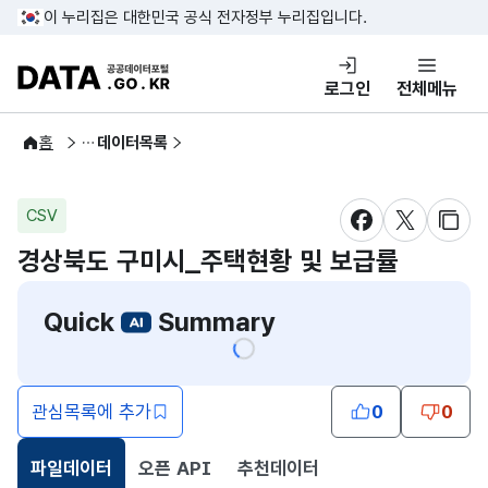
콘텐츠 바로가기
푸터 바로가기
이 누리집은 대한민국 공식 전자정부 누리집입니다.
DATA.GO.KR 공공데이터포털
로그인
전체메뉴
공공데이터
홈
데이터목록
CSV
새창 열림
새창 열림
새창
경상북도 구미시_주택현황 및 보급률
Quick
Summary
관심목록에 추가
0
0
파일데이터
오픈 API
추천데이터
선택됨