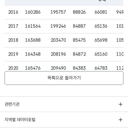
트
수
아파
MER
파일 데이터의 일부 내용의 표로 센터명, 프로그램명, 강습요일,
2016
160286
195757
88826
66081
9494
트 수
IC)
2017
161564
199246
84887
65136
1015
주택
숫자
유형
형
2018
163688
203470
85475
65698
1051
연립
중
수량_
(NU
10
주택
연립
수
MER
2019
164348
208196
84872
65160
1104
주택
IC)
의 수
2020
165476
209490
84383
64783
1122
주택
목록으로 돌아가기
2021
166875
209861
84206
69784
1127
유형
숫자
다세
중
형
수량_
대주
다세
(NU
10
수
행정안전부
택
대
MER
관련기관
주택
IC)
한국지능정보사회진흥원
의 수
서울 열린데이터광장
지역별 데이터포털
오픈데이터포럼