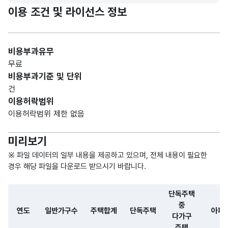
이용 조건 및 라이선스 정보
주택
숫자
유형
형
단독
중
수량_
(NU
10
비용부과유무
주택
단독
수
MER
무료
주택
IC)
비용부과기준 및 단위
수
건
이용허락범위
단독
단독
이용허락범위 제한 없음
주택
숫자
주택
중
형
중
수량_
미리보기
다가
(NU
10
다가
수
구
MER
※ 파일 데이터의 일부 내용을 제공하고 있으며, 전체 내용이 필요한
구
주택
IC)
경우 해당 파일을 다운로드 받으시기 바랍니다.
주택
의 수
단독주택
주택
숫자
중
연도
일반가구수
주택합계
단독주택
아파
유형
형
다가구
아파
수량_
중
(NU
10
주택