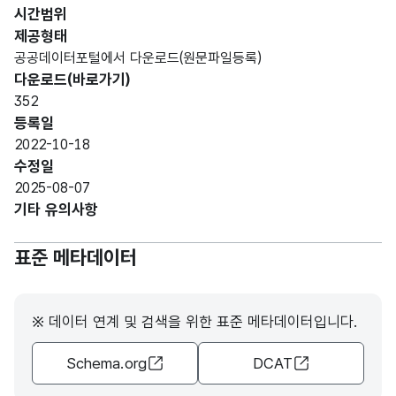
IC)
시간범위
제공형태
집단
공공데이터포털에서 다운로드(원문파일등록)
가수
다운로드(바로가기)
및
352
외국
숫자
등록일
일반
인가
형
수량_
2022-10-18
가구
구를
(NU
10
수
수정일
수
제외
MER
2025-08-07
한
IC)
기타 유의사항
일반
가구
표준 메타데이터
수
숫자
※ 데이터 연계 및 검색을 위한 표준 메타데이터입니다.
총
형
주택
수량_
주택
(NU
10
합계
수
Schema.org
DCAT
수
MER
IC)