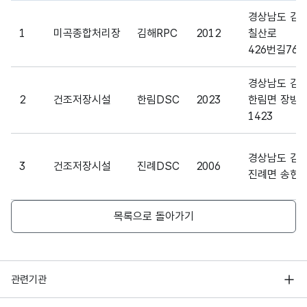
파일 데이터의 일부 내용의 표로 센터명, 프로그램명, 강습요일,
능력
capa
있는
수
(CHA
경상남도 김
city
용량
R)
1
미곡종합처리장
김해RPC
2012
칠산로
426번길76(
Tele
미곡
고정
phon
처리
번호_
문자
경상남도 김
연락
e
장
전화
형
12
2
건조저장시설
한림DSC
2023
한림면 장방
처
num
연락
번호
(CHA
1423
ber
처
R)
경상남도 김
데이
3
건조저장시설
진례DSC
2006
고정
진례면 송현로
터의
날짜/
Data
문자
기준
기준
시간_
base
형
10
일자
이
연월
목록으로 돌아가기
date
(CHA
되는
일
R)
일자
행정안전부
관련기관
한국지능정보사회진흥원