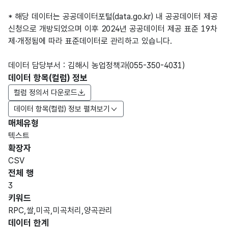
* 해당 데이터는 공공데이터포털(data.go.kr) 내 공공데이터 제공
신청으로 개방되었으며 이후 2024년 공공데이터 제공 표준 19차
제·개정됨에 따라 표준데이터로 관리하고 있습니다.
데이터 담당부서 : 김해시 농업정책과(055-350-4031)
데이터 항목(컬럼) 정보
컬럼 정의서 다운로드
데이터 항목(컬럼) 정보 펼쳐보기
매체유형
항목
텍스트
도메
데이
항목
명
항목
최대
표현
확장자
인분
터타
명
(영문
설명
길이
방식
류
입
CSV
명)
전체 행
데이터 항목 표로 항목명, 항목명(영문명), 항목 설명, 도메인분류
3
숫자
키워드
순서
번호_
형
RPC,쌀,미곡,미곡처리,양곡관리
Num
를
순번
일련
(NU
1
데이터 한계
ber
매긴