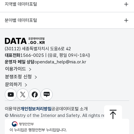
서울 열린데이터광장
지역별 데이터포털
오픈데이터포럼
경기데이터드림
기상자료개방포털
국가정보자원관리원
분야별 데이터포털
부산데이터웨이브
국토교통부 공간정보오픈플랫폼
한국지역정보개발원
D-데이터허브
공공데이터포털 바로가기
환경부 환경데이터포털
인천데이터포털
(30112) 세종특별자치시 도움6로 42
문화데이터광장
대표전화
1566-0025
| (유료, 평일 09시-18시)
울산광역시 데이터포털
운영자 메일 상담
opendata_help@nia.or.kr
농림축산식품 공공데이터포털
이용가이드
전남광주통합특별시 빅데이터 플랫폼
보건의료빅데이터개방시스템
분쟁조정 신청
대전광역시 데이터포털
문의하기
식품의약품안전처 데이터포털
세종특별자치시 데이터포털
교육통계서비스
유튜브
X
페이스북
블로그
충청북도 데이터허브
이용약관
개인정보처리방침
공공데이터포털 소개
© Ministry of the Interior and Safety. All rights reserved.
행정안전부
이 누리집은 행정안전부 누리집입니다.