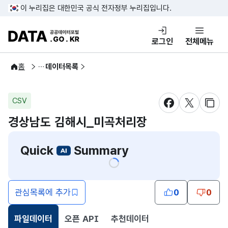
콘텐츠 바로가기
푸터 바로가기
이 누리집은 대한민국 공식 전자정부 누리집입니다.
DATA.GO.KR 공공데이터포털
로그인
전체메뉴
공공데이터
홈
데이터목록
CSV
새창 열림
새창 열림
새창
경상남도 김해시_미곡처리장
Quick
Summary
관심목록에 추가
0
0
파일데이터
오픈 API
추천데이터
선택됨