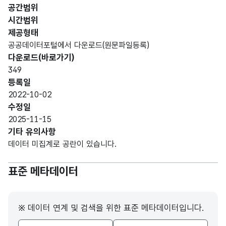
번호
MER
번호
공간범위
IC)
시간범위
제공형태
가변
공공데이터포털에서 다운로드(원문파일등록)
미곡
문자
항목
다운로드(바로가기)
Sort
처리
형
구분
값
7
349
ation
장
(VAR
없음
등록일
구분
CHA
2022-10-02
R)
수정일
2025-11-15
고정
Com
미곡
기타 유의사항
문자
pany
처리
명칭_
데이터 미집계로 공란이 있습니다.
명칭
형
5
nam
장
명
(CHA
e
이름
표준 메타데이터
R)
Year
숫자
※ 데이터 연계 및 검색을 위한 표준 메타데이터입니다.
of
설립
날짜/
형
설립
esta
한
시간_
(NU
4