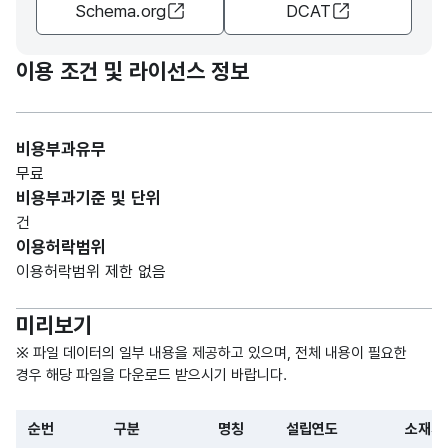
연도
Schema.org
DCAT
blish
연도
연도
MER
ment
IC)
이용 조건 및 라이선스 정보
가변
미곡
문자
처리
소재
Addr
명칭_
형
장
25
비용부과유무
지
ess
주소
(VAR
위치
무료
CHA
주소
비용부과기준 및 단위
R)
건
이용허락범위
Proc
고정
가공
이용허락범위 제한 없음
essin
문자
가공
할수
수량_
g
형
5
능력
있는
수
미리보기
capa
(CHA
용량
city
R)
※ 파일 데이터의 일부 내용을 제공하고 있으며, 전체 내용이 필요한
경우 해당 파일을 다운로드 받으시기 바랍니다.
고정
Stor
저장
문자
순번
구분
명칭
설립연도
소재지
저장
age
할 수
수량_
형
4