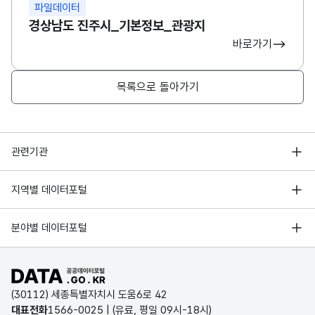
파일데이터
경상남도 진주시_기본정보_관광지
바로가기
목록으로 돌아가기
행정안전부
관련기관
한국지능정보사회진흥원
서울 열린데이터광장
지역별 데이터포털
오픈데이터포럼
경기데이터드림
기상자료개방포털
국가정보자원관리원
분야별 데이터포털
부산데이터웨이브
국토교통부 공간정보오픈플랫폼
한국지역정보개발원
D-데이터허브
공공데이터포털 바로가기
환경부 환경데이터포털
인천데이터포털
(30112) 세종특별자치시 도움6로 42
문화데이터광장
대표전화
1566-0025
| (유료, 평일 09시-18시)