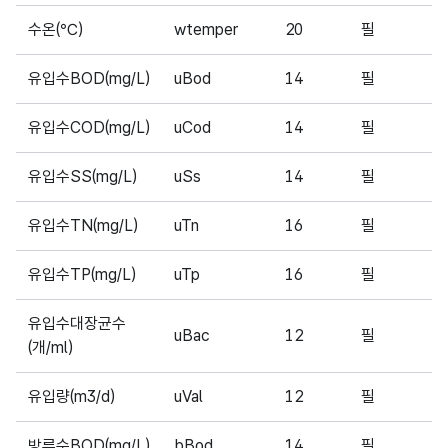
수온(℃)
wtemper
20
필
2
유입수BOD(mg/L)
uBod
14
필
2
유입수COD(mg/L)
uCod
14
필
8
유입수SS(mg/L)
uSs
14
필
1
유입수TN(mg/L)
uTn
16
필
2
유입수TP(mg/L)
uTp
16
필
3
유입수대장균수
uBac
12
필
1
(개/ml)
유입량(m3/d)
uVal
12
필
4
방류수BOD(mg/L)
bBod
14
필
5