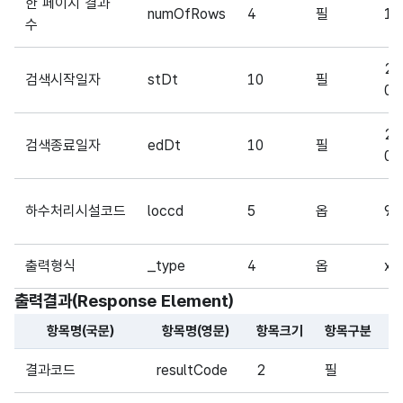
한 페이지 결과
numOfRows
4
필
10
수
20
검색시작일자
stDt
10
필
09
20
검색종료일자
edDt
10
필
09
하수처리시설코드
loccd
5
옵
90
출력형식
_type
4
옵
xm
출력결과(Response Element)
항목명(국문)
항목명(영문)
항목크기
항목구분
해당 오픈API의 출력결과(Response Element) 항목에 대
결과코드
resultCode
2
필
0