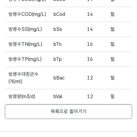
방류수COD(mg/L)
bCod
14
필
1
방류수SS(mg/L)
bSs
14
필
2
방류수TN(mg/L)
bTn
16
필
1
방류수TP(mg/L)
bTp
16
필
0
방류수대장균수
bBac
12
필
2
(개/ml)
방류량(m3/d)
bVal
12
필
4
목록으로 돌아가기