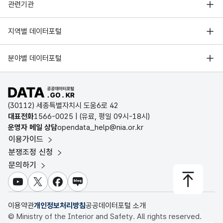
행정안전부
관련기관
한국지능정보사회진흥원
서울 열린데이터광장
지역별 데이터포털
오픈데이터포럼
경기데이터드림
기상자료개방포털
국가정보자원관리원
분야별 데이터포털
부산데이터웨이브
국토교통부 공간정보오픈플랫폼
한국지역정보개발원
D-데이터허브
공공데이터포털 바로가기
환경부 환경데이터포털
인천데이터포털
(30112) 세종특별자치시 도움6로 42
문화데이터광장
대표전화
1566-0025
| (유료, 평일 09시-18시)
울산광역시 데이터포털
운영자 메일 상담
opendata_help@nia.or.kr
농림축산식품 공공데이터포털
이용가이드
전남광주통합특별시 빅데이터 플랫폼
보건의료빅데이터개방시스템
분쟁조정 신청
대전광역시 데이터포털
문의하기
식품의약품안전처 데이터포털
세종특별자치시 데이터포털
교육통계서비스
유튜브
X
페이스북
블로그
충청북도 데이터허브
이용약관
개인정보처리방침
공공데이터포털 소개
© Ministry of the Interior and Safety. All rights reserved.