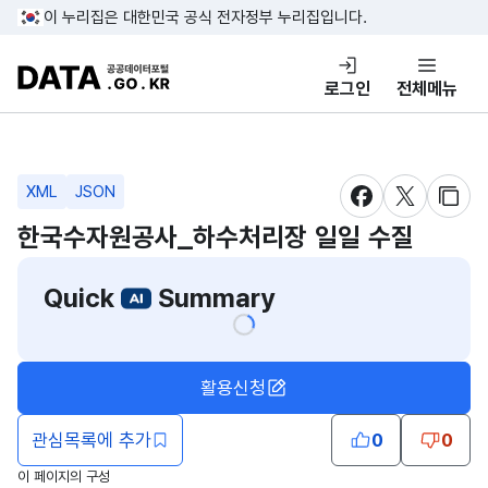
콘텐츠 바로가기
푸터 바로가기
이 누리집은 대한민국 공식 전자정부 누리집입니다.
DATA.GO.KR 공공데이터포털
로그인
전체메뉴
XML
JSON
새창 열림
새창 열림
새창
한국수자원공사_하수처리장 일일 수질
Quick
Summary
활용신청
관심목록에 추가
0
0
이 페이지의 구성