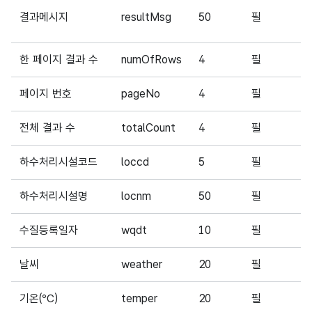
결과메시지
resultMsg
50
필
S
한 페이지 결과 수
numOfRows
4
필
1
페이지 번호
pageNo
4
필
1
전체 결과 수
totalCount
4
필
3
하수처리시설코드
loccd
5
필
9
하수처리시설명
locnm
50
필
수질등록일자
wqdt
10
필
2
날씨
weather
20
필
기온(℃)
temper
20
필
2