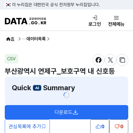
콘텐츠 바로가기
푸터 바로가기
이 누리집은 대한민국 공식 전자정부 누리집입니다.
DATA.GO.KR 공공데이터포털
로그인
전체메뉴
공공데이터
홈
데이터목록
CSV
새창 열림
새창 열림
새창
부산광역시 연제구_보호구역 내 신호등
Quick
Summary
다운로드
관심목록에 추가
0
0