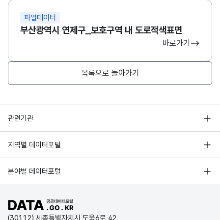
파일데이터
부산광역시 연제구_보호구역 내 도로적색표면
바로가기
목록으로 돌아가기
행정안전부
관련기관
한국지능정보사회진흥원
서울 열린데이터광장
지역별 데이터포털
오픈데이터포럼
경기데이터드림
기상자료개방포털
국가정보자원관리원
분야별 데이터포털
부산데이터웨이브
국토교통부 공간정보오픈플랫폼
한국지역정보개발원
D-데이터허브
공공데이터포털 바로가기
환경부 환경데이터포털
인천데이터포털
(30112) 세종특별자치시 도움6로 42