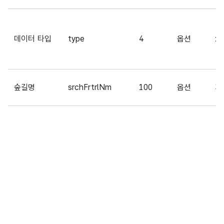
데이터 타입
type
4
옵션
xm
숲길명
srchFrtrlNm
100
옵션
가