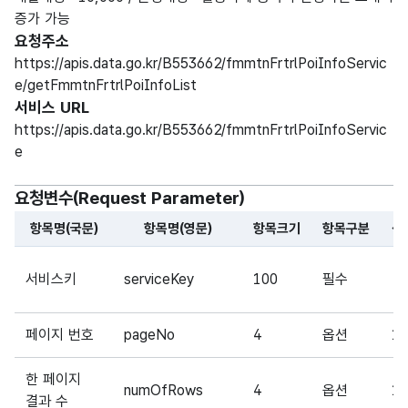
증가 가능
요청주소
https://apis.data.go.kr/B553662/fmmtnFrtrlPoiInfoServic
e/getFmmtnFrtrlPoiInfoList
서비스 URL
https://apis.data.go.kr/B553662/fmmtnFrtrlPoiInfoServic
e
요청변수(Request Parameter)
항목명(국문)
항목명(영문)
항목크기
항목구분
샘
해당 오픈API의 요청변수(Request Parameter) 항목에 
서비스키
serviceKey
100
필수
-
페이지 번호
pageNo
4
옵션
1
한 페이지
numOfRows
4
옵션
1
결과 수