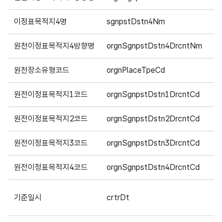
이정표목적지4명
sgnpstDstn4Nm
1
원천이정표목적지4방향명
orgnSgnpstDstn4DrcntNm
4
원천장소유형코드
orgnPlaceTpeCd
1
원전이정표목적지1코드
orgnSgnpstDstn1DrcntCd
1
원전이정표목적지2코드
orgnSgnpstDstn2DrcntCd
1
원전이정표목적지3코드
orgnSgnpstDstn3DrcntCd
1
원전이정표목적지4코드
orgnSgnpstDstn4DrcntCd
1
기준일시
crtrDt
2