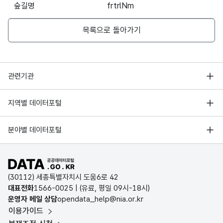
숲길명
frtrlNm
1
목록으로 돌아가기
행정안전부
관련기관
한국지능정보사회진흥원
서울 열린데이터광장
지역별 데이터포털
오픈데이터포럼
경기데이터드림
기상자료개방포털
국가정보자원관리원
분야별 데이터포털
부산데이터웨이브
국토교통부 공간정보오픈플랫폼
한국지역정보개발원
D-데이터허브
공공데이터포털 바로가기
환경부 환경데이터포털
인천데이터포털
(30112) 세종특별자치시 도움6로 42
문화데이터광장
대표전화
1566-0025
| (유료, 평일 09시-18시)
울산광역시 데이터포털
운영자 메일 상담
opendata_help@nia.or.kr
농림축산식품 공공데이터포털
이용가이드
전남광주통합특별시 빅데이터 플랫폼
보건의료빅데이터개방시스템