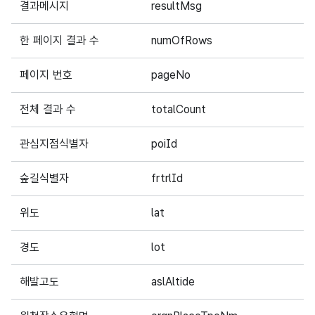
결과메시지
resultMsg
2
한 페이지 결과 수
numOfRows
4
페이지 번호
pageNo
4
전체 결과 수
totalCount
5
관심지점식별자
poiId
1
숲길식별자
frtrlId
1
위도
lat
1
경도
lot
1
해발고도
aslAltide
1