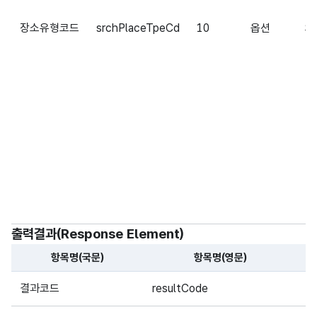
장소유형코드
srchPlaceTpeCd
10
옵션
S
출력결과(Response Element)
항목명(국문)
항목명(영문)
항
해당 오픈API의 출력결과(Response Element) 항목에 대
결과코드
resultCode
1