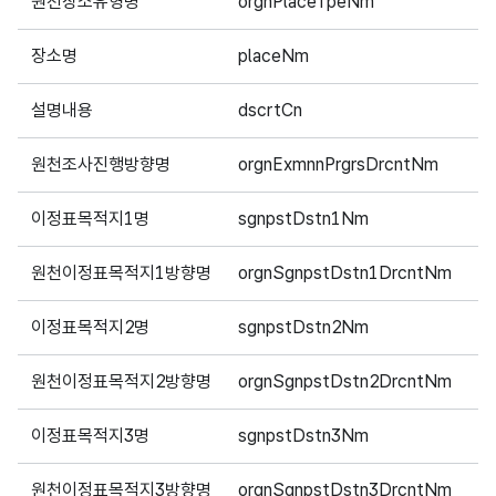
원천장소유형명
orgnPlaceTpeNm
1
장소명
placeNm
1
설명내용
dscrtCn
2
원천조사진행방향명
orgnExmnnPrgrsDrcntNm
2
이정표목적지1명
sgnpstDstn1Nm
1
원천이정표목적지1방향명
orgnSgnpstDstn1DrcntNm
4
이정표목적지2명
sgnpstDstn2Nm
1
원천이정표목적지2방향명
orgnSgnpstDstn2DrcntNm
4
이정표목적지3명
sgnpstDstn3Nm
1
원천이정표목적지3방향명
orgnSgnpstDstn3DrcntNm
4