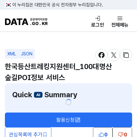
콘텐츠 바로가기
푸터 바로가기
이 누리집은 대한민국 공식 전자정부 누리집입니다.
DATA.GO.KR 공공데이터포털
로그인
전체메뉴
XML
JSON
새창 열림
새창 열림
새창
한국등산트레킹지원센터_100대명산
숲길POI정보 서비스
Quick
Summary
활용신청
관심목록에 추가
0
0