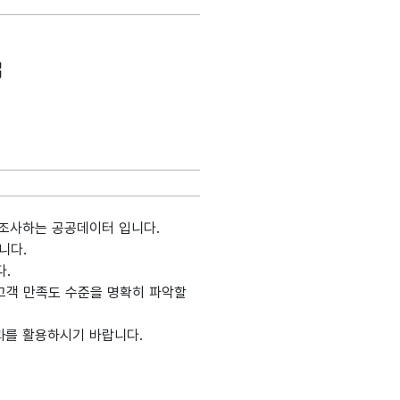
조사하는 공공데이터 입니다.
니다.
다.
고객 만족도 수준을 명확히 파악할
과를 활용하시기 바랍니다.
생성출처
메인분류
데이터타입
최대길이
표현방식
단위