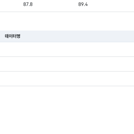
87.8
89.4
87
87.5
87.3
88.1
데이터명
습니다.
87.6
88.8
0
0
0
0
91.4
0