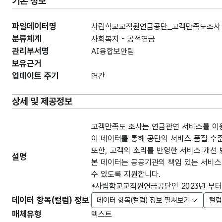
기본 정보
파일데이터명
사립학교교직원연금공단_고객만족도조사 결
분류체계
사회복지 - 공적연금
관리부서명
AI융합보안팀
보유근거
업데이트 주기
연간
상세 및 제공정보
고객만족도 조사는 연금관연 서비스를 이
이 데이터를 통해 공단의 서비스 품질 수
또한, 고객의 소리를 반영한 서비스 개선 
설명
본 데이터는 공공기관의 책임 있는 서비스
수 있도록 지원합니다.
*사립학교교직원연금공단인 2023년 부
데이터 항목(컬럼) 정보
데이터 항목(컬럼) 정보 펼쳐보기
컬럼
매체유형
텍스트