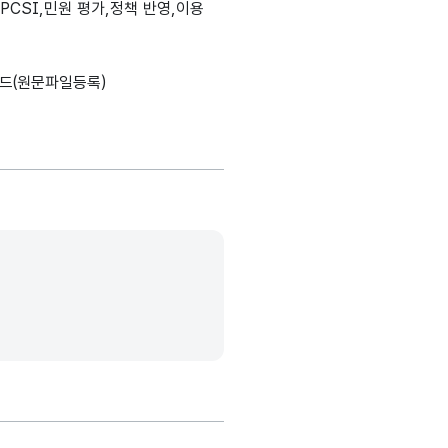
PCSI,민원 평가,정책 반영,이용
정보시스템
설명, 도메인분류, 데이터타입, 최대길이, 표현방식, 단위, 생성출처(
가변문자형
4
-
(VARCHAR)
드(원문파일등록)
숫자형
4
-
(NUMERIC)
숫자형
4
-
(NUMERIC)
숫자형
4
-
(NUMERIC)
숫자형
4
-
(NUMERIC)
숫자형
4
-
(NUMERIC)