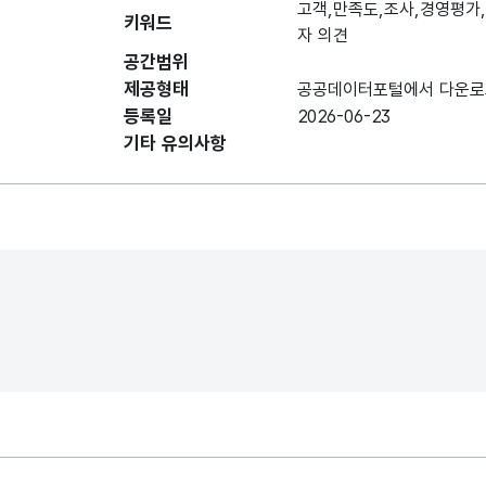
(영문명)
고객,만족도,조사,경영평가,
키워드
자 의견
데이터 항목 표로 항목명, 항목명(영문명), 항목 
공간범위
연도
연도
제공형태
공공데이터포털에서 다운로
등록일
2026-06-23
사학연금
기타 유의사항
사학연금
만족도 비율
기타공공기관
기타공공기관
만족도 비율
준정부기관
준정부기관
만족도 비율
기금관리유형
기금관리유형
만족도 비율
고용복지그룹
고용복지그룹
만족도 비율