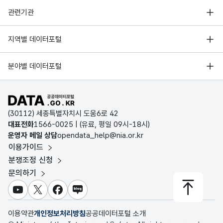
행정안전부
관련기관
한국지능정보사회진흥원
서울 열린데이터광장
지역별 데이터포털
오픈데이터포럼
경기데이터드림
기상자료개방포털
국가정보자원관리원
분야별 데이터포털
부산데이터웨이브
국토교통부 공간정보오픈플랫폼
한국지역정보개발원
D-데이터허브
공공데이터포털 바로가기
환경부 환경데이터포털
인천데이터포털
(30112) 세종특별자치시 도움6로 42
문화데이터광장
대표전화
1566-0025
| (유료, 평일 09시-18시)
울산광역시 데이터포털
운영자 메일 상담
opendata_help@nia.or.kr
농림축산식품 공공데이터포털
이용가이드
전남광주통합특별시 빅데이터 플랫폼
보건의료빅데이터개방시스템
분쟁조정 신청
대전광역시 데이터포털
문의하기
식품의약품안전처 데이터포털
세종특별자치시 데이터포털
교육통계서비스
유튜브
X
페이스북
블로그
충청북도 데이터허브
이용약관
개인정보처리방침
공공데이터포털 소개