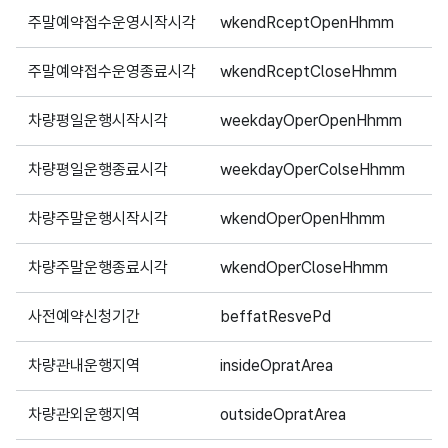
주말예약접수운영시작시각
wkendRceptOpenHhmm
1
주말예약접수운영종료시각
wkendRceptCloseHhmm
1
차량평일운행시작시각
weekdayOperOpenHhmm
1
차량평일운행종료시각
weekdayOperColseHhmm
1
차량주말운행시작시각
wkendOperOpenHhmm
1
차량주말운행종료시각
wkendOperCloseHhmm
1
사전예약신청기간
beffatResvePd
1
차량관내운행지역
insideOpratArea
1
차량관외운행지역
outsideOpratArea
5