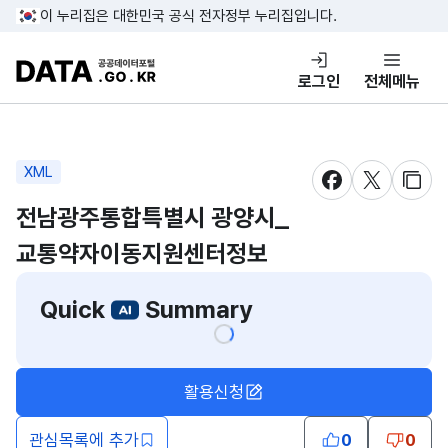
콘텐츠 바로가기
푸터 바로가기
이 누리집은 대한민국 공식 전자정부 누리집입니다.
DATA.GO.KR 공공데이터포털
로그인
전체메뉴
XML
새창 열림
새창 열림
새창
전남광주통합특별시 광양시_
교통약자이동지원센터정보
Quick
Summary
활용신청
관심목록에 추가
0
0