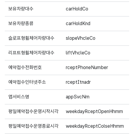
보유차량대수
carHoldCo
1
보유차량종류
carHoldKnd
1
슬로프형휠체어차량대수
slopeVhcleCo
1
리프트형휠체어차량대수
liftVhcleCo
1
예약접수전화번호
rceptPhoneNumber
5
예약접수인터넷주소
rceptItnadr
5
앱서비스명
appSvcNm
1
평일예약접수운영시작시각
weekdayRceptOpenHhmm
1
평일예약접수운영종료시각
weekdayRceptColseHhmm
1