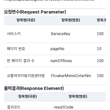
요청변수(Request Parameter)
항목명(국문)
항목명(영문)
항목크기
해당 오픈API의 요청변수(Request Parameter) 항목에 
서비스키
ServiceKey
100
페이지 번호
pageNo
10
한 페이지 결과 수
numOfRows
100
교통약자이동지원센터명
tfcwkerMvmnCnterNm
100
출력결과(Response Element)
항목명(국문)
항목명(영문)
해당 오픈API의 출력결과(Response Element) 항목에 대
결과코드
resultCode
2