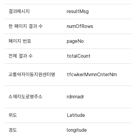
결과메시지
resultMsg
5
한 페이지 결과 수
numOfRows
4
페이지 번호
pageNo
4
전체 결과 수
totalCount
4
교통약자이동지원센터명
tfcwkerMvmnCnterNm
5
소재지도로명주소
rdnmadr
5
위도
Latitude
5
경도
longitude
5