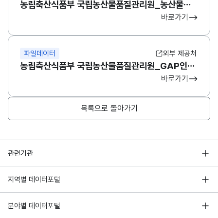
농림축산식품부 국립농산물품질관리원_농산물우수관리(GAP) 인증정보 OpenAPI
바로가기
파일데이터
외부 제공처
농림축산식품부 국립농산물품질관리원_GAP인증기관 부사무소 정보
바로가기
목록으로 돌아가기
행정안전부
관련기관
한국지능정보사회진흥원
서울 열린데이터광장
지역별 데이터포털
오픈데이터포럼
경기데이터드림
기상자료개방포털
국가정보자원관리원
분야별 데이터포털
부산데이터웨이브