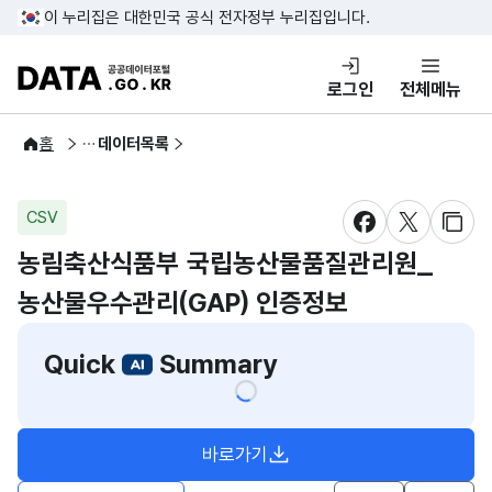
콘텐츠 바로가기
푸터 바로가기
이 누리집은 대한민국 공식 전자정부 누리집입니다.
DATA.GO.KR 공공데이터포털
로그인
전체메뉴
공공데이터
홈
데이터목록
CSV
새창 열림
새창 열림
새창
농림축산식품부 국립농산물품질관리원_
농산물우수관리(GAP) 인증정보
Quick
Summary
바로가기
새창열림