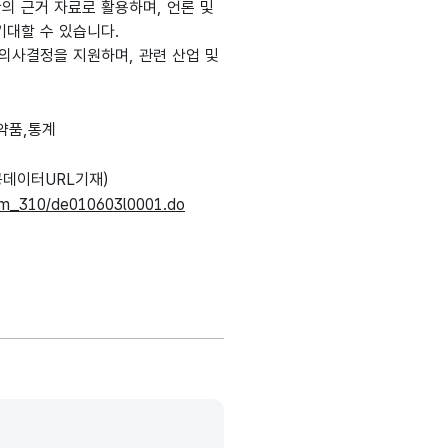
의 근거 자료로 활용하며, 언론 및
기대할 수 있습니다.
의사결정을 지원하며, 관련 산업 및
약품,통계
데이터URL기재)
e/m_310/de010603l0001.do