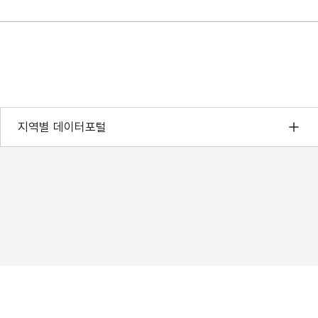
서울 열린데이터광장
지역별 데이터포털
경기데이터드림
부산데이터웨이브
D-데이터허브
인천데이터포털
울산광역시 데이터포털
전남광주통합특별시 빅데이터 플랫폼
대전광역시 데이터포털