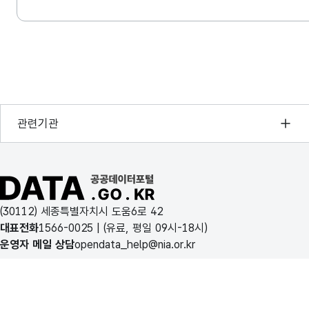
행정안전부
관련기관
한국지능정보사회진흥원
오픈데이터포럼
공공데이터포털 바로가기
국가정보자원관리원
(30112) 세종특별자치시 도움6로 42
한국지역정보개발원
대표전화
1566-0025
| (유료, 평일 09시-18시)
운영자 메일 상담
opendata_help@nia.or.kr