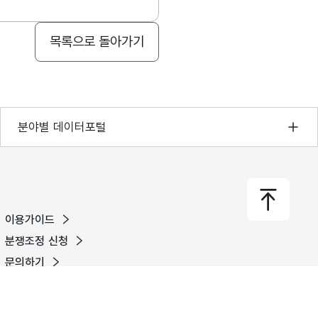
목록으로 돌아가기
기상자료개방포털
분야별 데이터포털
국토교통부 공간정보오픈플랫폼
환경부 환경데이터포털
문화데이터광장
이용가이드
농림축산식품 공공데이터포털
분쟁조정 신청
보건의료빅데이터개방시스템
문의하기
식품의약품안전처 데이터포털
유튜브
X
페이스북
블로그
교육통계서비스