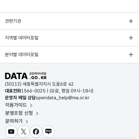
행정안전부
관련기관
한국지능정보사회진흥원
서울 열린데이터광장
지역별 데이터포털
오픈데이터포럼
경기데이터드림
기상자료개방포털
국가정보자원관리원
분야별 데이터포털
부산데이터웨이브
국토교통부 공간정보오픈플랫폼
한국지역정보개발원
D-데이터허브
공공데이터포털 바로가기
환경부 환경데이터포털
인천데이터포털
(30112) 세종특별자치시 도움6로 42
문화데이터광장
대표전화
1566-0025
| (유료, 평일 09시-18시)
울산광역시 데이터포털
운영자 메일 상담
opendata_help@nia.or.kr
농림축산식품 공공데이터포털
이용가이드
전남광주통합특별시 빅데이터 플랫폼
보건의료빅데이터개방시스템
분쟁조정 신청
대전광역시 데이터포털
문의하기
식품의약품안전처 데이터포털
세종특별자치시 데이터포털
교육통계서비스
유튜브
X
페이스북
블로그