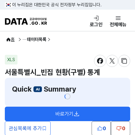
콘텐츠 바로가기
푸터 바로가기
이 누리집은 대한민국 공식 전자정부 누리집입니다.
DATA.GO.KR 공공데이터포털
로그인
전체메뉴
공공데이터
홈
데이터목록
XLS
새창 열림
새창 열림
새창
서울특별시_빈집 현황(구별) 통계
Quick
Summary
바로가기
새창열림
관심목록에 추가
0
0