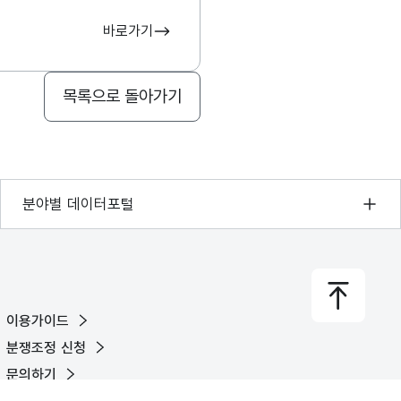
바로가기
목록으로 돌아가기
기상자료개방포털
분야별 데이터포털
국토교통부 공간정보오픈플랫폼
환경부 환경데이터포털
문화데이터광장
이용가이드
농림축산식품 공공데이터포털
분쟁조정 신청
보건의료빅데이터개방시스템
문의하기
식품의약품안전처 데이터포털