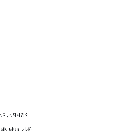
녹지,녹지사업소
데이터URL기재)