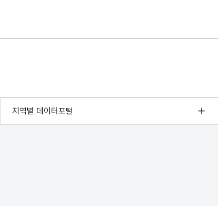
서울 열린데이터광장
지역별 데이터포털
경기데이터드림
부산데이터웨이브
D-데이터허브
인천데이터포털
울산광역시 데이터포털
전남광주통합특별시 빅데이터 플랫폼