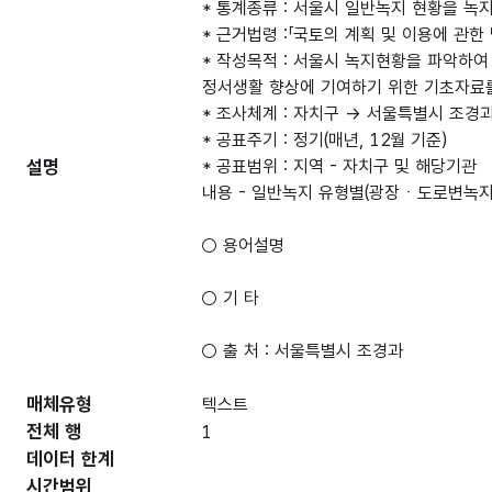
* 통계종류 : 서울시 일반녹지 현황을 
* 근거법령 :「국토의 계획 및 이용에 관
* 작성목적 : 서울시 녹지현황을 파악하
정서생활 향상에 기여하기 위한 기초자료
* 조사체계 : 자치구 → 서울특별시 조경
* 공표주기 : 정기(매년, 12월 기준)
설명
* 공표범위 : 지역 - 자치구 및 해당기관
내용 - 일반녹지 유형별(광장ㆍ도로변녹지
○ 용어설명
○ 기 타
○ 출 처 : 서울특별시 조경과
매체유형
텍스트
전체 행
1
데이터 한계
시간범위