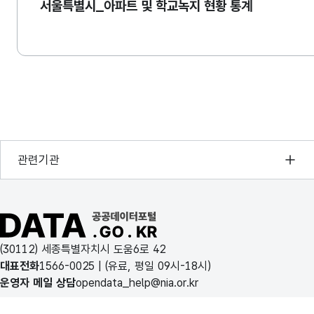
서울특별시_아파트 및 학교녹지 현황 통계
행정안전부
관련기관
한국지능정보사회진흥원
오픈데이터포럼
공공데이터포털 바로가기
국가정보자원관리원
(30112) 세종특별자치시 도움6로 42
한국지역정보개발원
대표전화
1566-0025
| (유료, 평일 09시-18시)
운영자 메일 상담
opendata_help@nia.or.kr