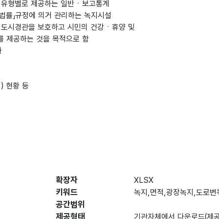
녹지유형별로 제공하는 일반ㆍ보고통계
한 법률」규정에 의거 관리하는 녹지시설
여 도시경관을 보호하고 시민의 건강ㆍ휴양 및
를 제공하는 것을 목적으로 함
과
) 현황 등
확장자
XLSX
키워드
녹지,면적,광장녹지,도로변
공간범위
제공형태
기관자체에서 다운로드(제공