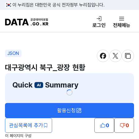
콘텐츠 바로가기
푸터 바로가기
이 누리집은 대한민국 공식 전자정부 누리집입니다.
DATA.GO.KR 공공데이터포털
로그인
전체메뉴
JSON
새창 열림
새창 열림
새창
대구광역시 북구_광장 현황
Quick
Summary
활용신청
관심목록에 추가
0
0
이 페이지의 구성