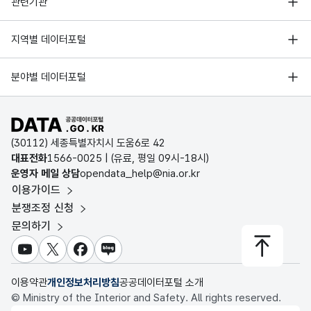
관련기관
한국지능정보사회진흥원
서울 열린데이터광장
지역별 데이터포털
오픈데이터포럼
경기데이터드림
기상자료개방포털
국가정보자원관리원
분야별 데이터포털
부산데이터웨이브
국토교통부 공간정보오픈플랫폼
한국지역정보개발원
D-데이터허브
공공데이터포털 바로가기
환경부 환경데이터포털
인천데이터포털
(30112) 세종특별자치시 도움6로 42
문화데이터광장
대표전화
1566-0025
| (유료, 평일 09시-18시)
울산광역시 데이터포털
운영자 메일 상담
opendata_help@nia.or.kr
농림축산식품 공공데이터포털
이용가이드
전남광주통합특별시 빅데이터 플랫폼
보건의료빅데이터개방시스템
분쟁조정 신청
대전광역시 데이터포털
문의하기
식품의약품안전처 데이터포털
세종특별자치시 데이터포털
교육통계서비스
유튜브
X
페이스북
블로그
충청북도 데이터허브
이용약관
개인정보처리방침
공공데이터포털 소개
© Ministry of the Interior and Safety. All rights reserved.