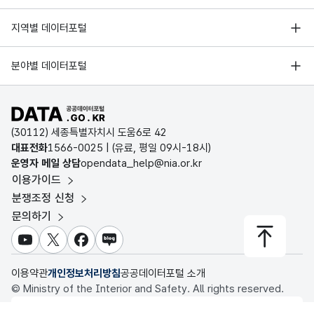
한국지능정보사회진흥원
서울 열린데이터광장
지역별 데이터포털
오픈데이터포럼
경기데이터드림
기상자료개방포털
국가정보자원관리원
분야별 데이터포털
부산데이터웨이브
국토교통부 공간정보오픈플랫폼
한국지역정보개발원
D-데이터허브
공공데이터포털 바로가기
환경부 환경데이터포털
인천데이터포털
(30112) 세종특별자치시 도움6로 42
문화데이터광장
대표전화
1566-0025
| (유료, 평일 09시-18시)
울산광역시 데이터포털
운영자 메일 상담
opendata_help@nia.or.kr
농림축산식품 공공데이터포털
이용가이드
전남광주통합특별시 빅데이터 플랫폼
보건의료빅데이터개방시스템
분쟁조정 신청
대전광역시 데이터포털
문의하기
식품의약품안전처 데이터포털
세종특별자치시 데이터포털
교육통계서비스
유튜브
X
페이스북
블로그
충청북도 데이터허브
이용약관
개인정보처리방침
공공데이터포털 소개
© Ministry of the Interior and Safety. All rights reserved.
행정안전부