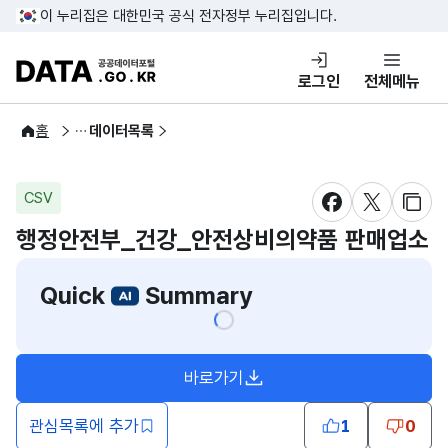
콘텐츠 바로가기
푸터 바로가기
이 누리집은 대한민국 공식 전자정부 누리집입니다.
DATA.GO.KR 공공데이터포털
로그인
전체메뉴
공공데이터
홈
데이터목록
CSV
새창 열림
새창 열림
새창
행정안전부_건강_안전상비의약품 판매업소
Quick
Summary
바로가기
새창열림
관심목록에 추가
1
0