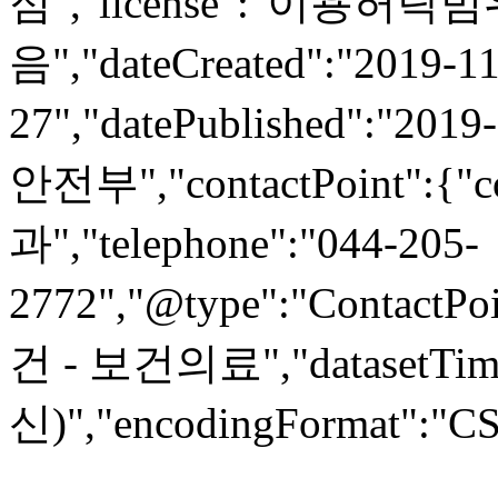
점","license":"이용허락
음","dateCreated":"2019-11
27","datePublished":"2019
안전부","contactPoint":
과","telephone":"044-205-
2772","@type":"ContactPoi
건 - 보건의료","datasetTim
신)","encodingFormat":"CSV"