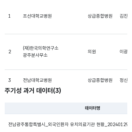
파일 데이터의 일부 내용의 표로 센터명, 프로그램명, 강습요일,
주소
R)
1
조선대학교병원
상급종합병원
김진호
가변
유치
targ
문자
유치
의료
et
내용_
형
목표
기관
999
coun
내용
(VAR
국가
타켓
try
CHA
(재)한국의학연구소
국가
2
의원
이광배
R)
광주분사무소
데이
가변
터
날짜/
문자
데이
3
전남대학교병원
상급종합병원
정신
Base
현행
시간_
형
터기
999
주기성 과거 데이터(
3
)
date
화
연월
(VAR
준일
기준
일
CHA
일
R)
4
조선대학교 치과병원
치과병원
임성훈
데이터명
파일 데이터의 과거 데이터표로 데이터명, 등록일로 구성되어있
전남광주통합특별시_외국인환자 유치의료기관 현황_20240129