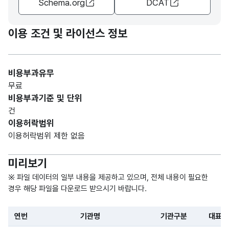
Schema.org
DCAT
의원/
R)
치과
병원
이용 조건 및 라이선스 정보
등으
로
구분
비용부과유무
무료
유치
가변
Nam
비용부과기준 및 단위
의료
문자
e of
건
대표
기관
명칭_
형
repre
999
이용허락범위
자
대표
명
(VAR
sent
이용허락범위 제한 없음
자
CHA
ative
이름
R)
미리보기
유치
가변
※ 파일 데이터의 일부 내용을 제공하고 있으며, 전체 내용이 필요한
소재
의료
문자
경우 해당 파일을 다운로드 받으시기 바랍니다.
지도
Addr
기관
명칭_
형
999
로명
ess
도로
주소
(VAR
연번
기관명
기관구분
대표자
주소
명
CHA