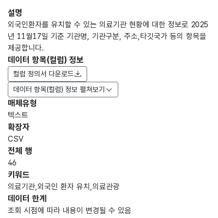
설명
외국인환자를 유치할 수 있는 의료기관 현황에 대한 정보로 2025
년 11월17일 기준 기관명, 기관구분, 주소,타깃국가 등의 항목을
제공합니다.
데이터 항목(컬럼) 정보
컬럼 정의서 다운로드
데이터 항목(컬럼) 정보 펼쳐보기
매체유형
항목
텍스트
도메
데이
항목
명
항목
최대
표현
확장자
인분
터타
명
(영문
설명
길이
방식
류
입
CSV
명)
전체 행
데이터 항목 표로 항목명, 항목명(영문명), 항목 설명, 도메인분류
46
숫자
키워드
파일
serial
형
의료기관,외국인 환자 유치,의료관광
데이
번호_
연번
num
(NU
999
데이터 한계
터
번호
ber
MER
순서
조회 시점에 따라 내용이 변경될 수 있음
IC)