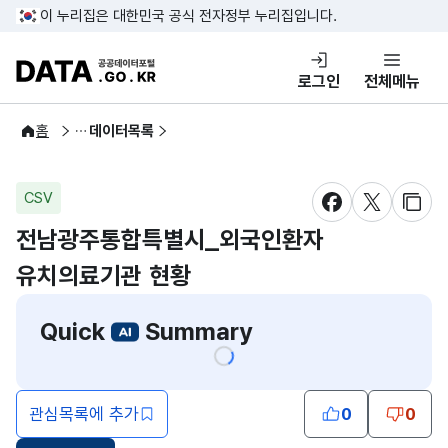
콘텐츠 바로가기
푸터 바로가기
이 누리집은 대한민국 공식 전자정부 누리집입니다.
DATA.GO.KR 공공데이터포털
로그인
전체메뉴
공공데이터
홈
데이터목록
CSV
새창 열림
새창 열림
새창
전남광주통합특별시_외국인환자
유치의료기관 현황
Quick
Summary
관심목록에 추가
0
0