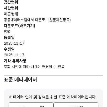
공간범위
시간범위
가변
제공형태
Com
유치
문자
공공데이터포털에서 다운로드(원문파일등록)
기관
pany
의료
명칭_
형
999
다운로드(바로가기)
명
nam
기관
명
(VAR
920
e
명칭
CHA
등록일
R)
2025-11-17
수정일
유치
2025-11-17
의료
기타 유의사항
기관
조회 시점에 따라 내용이 변경될 수 있음
을
상급
표준 메타데이터
종합
가변
Com
병원/
문자
pany
기관
종합
내용_
형
class
999
구분
※ 데이터 연계 및 검색을 위한 표준 메타데이터입니다.
병원/
내용
(VAR
ificat
병원/
CHA
ion