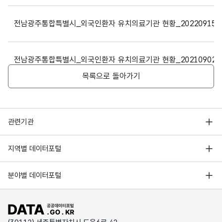
5
보라안과병원
병원
조형진
전남광주통합특별시_외국인환자 유치의료기관 현황_20220915
전남광주통합특별시_외국인환자 유치의료기관 현황_20210902
목록으로 돌아가기
6
밝은안과21병원
병원
주종대
행정안전부
관련기관
한국지능정보사회진흥원
서울 열린데이터광장
지역별 데이터포털
7
KS병원
종합병원
이영철
오픈데이터포럼
경기데이터드림
기상자료개방포털
국가정보자원관리원
분야별 데이터포털
부산데이터웨이브
국토교통부 공간정보오픈플랫폼
한국지역정보개발원
D-데이터허브
공공데이터포털 바로가기
8
신세계안과의원
의원
김재봉
환경부 환경데이터포털
인천데이터포털