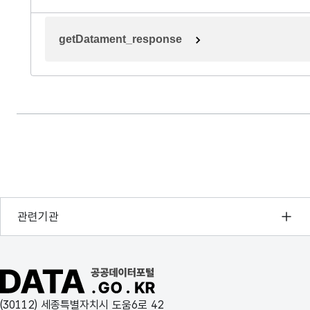
getDatament_response
행정안전부
관련기관
한국지능정보사회진흥원
오픈데이터포럼
공공데이터포털 바로가기
국가정보자원관리원
(30112) 세종특별자치시 도움6로 42