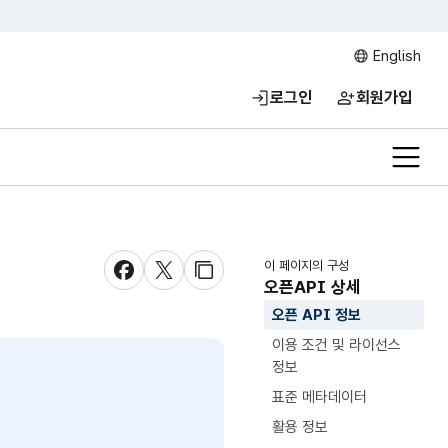
English
로그인
회원가입
전체메
이 페이지의 구성
새창 열림
새창 열림
새창 열림
오픈API 상세
오픈 API 정보
이용 조건 및 라이선스
정보
표준 메타데이터
활용 정보