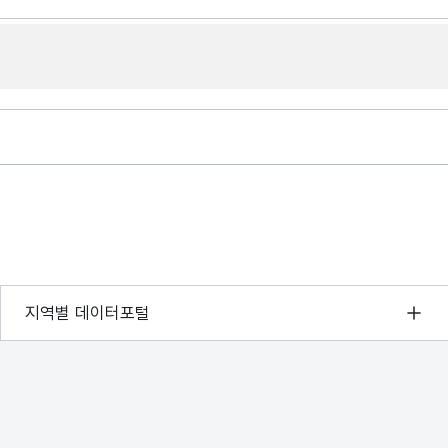
서울 열린데이터광장
지역별 데이터포털
경기데이터드림
부산데이터웨이브
D-데이터허브