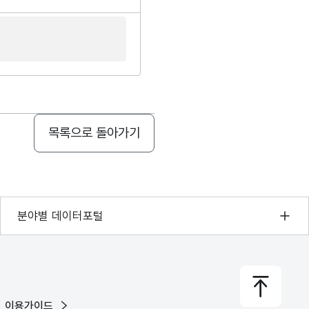
목록으로 돌아가기
기상자료개방포털
분야별 데이터포털
국토교통부 공간정보오픈플랫폼
환경부 환경데이터포털
문화데이터광장
이용가이드