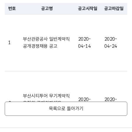
10
방법
방법
(VAR
번호
공고명
공고시작일
공고마감일
CHA
파일 데이터의 일부 내용의 표로 센터명, 프로그램명, 강습요일,
R)
가변
부산관광공사 일반계약직
2020-
2020-
1
문자
공개경쟁채용 공고
04-14
04-24
접수
접수
형
10
대행
대행
(VAR
CHA
R)
가변
문자
부산시티투어 무기계약직
일반
일반
2020-
형
2020-
2
운전원 공개경쟁채용
10
전형
전형
04-23
(VAR
05-04
목록으로 돌아가기
공고
CHA
R)