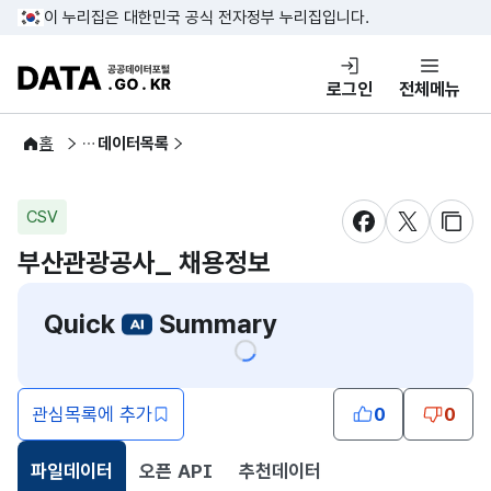
콘텐츠 바로가기
푸터 바로가기
이 누리집은 대한민국 공식 전자정부 누리집입니다.
DATA.GO.KR 공공데이터포털
로그인
전체메뉴
공공데이터
홈
데이터목록
CSV
새창 열림
새창 열림
새창
부산관광공사_ 채용정보
Quick
Summary
관심목록에 추가
0
0
파일데이터
오픈 API
추천데이터
선택됨