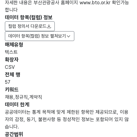
자세한 내용은 부산관광공사 홈페이지 www.bto.or.kr 확인가능
합니다
데이터 항목(컬럼) 정보
컬럼 정의서 다운로드
데이터 항목(컬럼) 정보 펼쳐보기
매체유형
항목
텍스트
도메
데이
항목
명
항목
최대
표현
확장자
인분
터타
명
(영문
설명
길이
방식
류
입
CSV
명)
전체 행
데이터 항목 표로 항목명, 항목명(영문명), 항목 설명, 도메인분류
57
가변
키워드
문자
채용,정규직,계약직
형
데이터 한계
번호
번호
10
(VAR
공공데이터는 통계 목적에 맞게 제한된 항목만 제공되므로, 이용
CHA
자의 감정, 동기, 불편사항 등 정성적인 정보는 포함되어 있지 않
R)
습니다.
공간범위