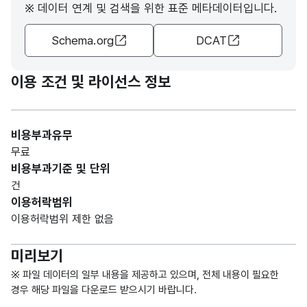
※ 데이터 연계 및 검색을 위한 표준 메타데이터입니다.
R)
Schema.org
DCAT
가변
문자
접수
접수
형
이용 조건 및 라이선스 정보
시작
시작
10
(VAR
일
일
CHA
R)
비용부과유무
무료
가변
비용부과기준 및 단위
문자
접수
접수
건
형
마감
마감
10
이용허락범위
(VAR
일
일
이용허락범위 제한 없음
CHA
R)
미리보기
가변
※ 파일 데이터의 일부 내용을 제공하고 있으며, 전체 내용이 필요한
경우 해당 파일을 다운로드 받으시기 바랍니다.
문자
접수
접수
형