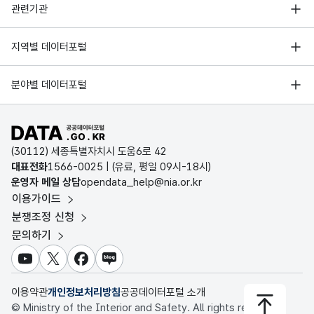
행정안전부
가변
관련기관
문자
한국지능정보사회진흥원
채용
채용
형
서울 열린데이터광장
지역별 데이터포털
10
오픈데이터포럼
인원
부산관광공사 일반계약직
인원
2020-
(VAR
2020-
3
경기데이터드림
채용 공고
05-15
CHA
05-26
기상자료개방포털
국가정보자원관리원
분야별 데이터포털
R)
부산데이터웨이브
국토교통부 공간정보오픈플랫폼
한국지역정보개발원
D-데이터허브
가변
공공데이터포털 바로가기
환경부 환경데이터포털
문자
인천데이터포털
(30112) 세종특별자치시 도움6로 42
문화데이터광장
채용
채용
형
대표전화
1566-0025
| (유료, 평일 09시-18시)
부산관광공사 일반(일용)
10
울산광역시 데이터포털
방법
방법
2020-
(VAR
2020-
운영자 메일 상담
opendata_help@nia.or.kr
4
계약직 공개경쟁채용
농림축산식품 공공데이터포털
06-26
CHA
07-06
이용가이드
전남광주통합특별시 빅데이터 플랫폼
공고
R)
보건의료빅데이터개방시스템
분쟁조정 신청
대전광역시 데이터포털
문의하기
식품의약품안전처 데이터포털
가변
세종특별자치시 데이터포털
문자
교육통계서비스
유튜브
X
페이스북
블로그
충청북도 데이터허브
전형
전형
형
10
이용약관
개인정보처리방침
공공데이터포털 소개
방법
방법
(VAR
© Ministry of the Interior and Safety. All rights reserved.
CHA