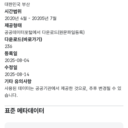
가변
대한민국 부산
문자
시간범위
공고
공고
형
10
2020년 4월 - 20205년 7월
명
명
(VAR
제공형태
CHA
공공데이터포털에서 다운로드(원문파일등록)
R)
다운로드(바로가기)
236
가변
등록일
문자
공고
공고
2025-08-04
형
시작
시작
10
수정일
(VAR
일
일
2025-08-14
CHA
기타 유의사항
R)
사용된 데이터는 공공기관에서 제공한 것으로, 추후 변경될 수 있
습니다.
가변
문자
공고
공고
표준 메타데이터
형
마감
마감
10
(VAR
일
일
CHA