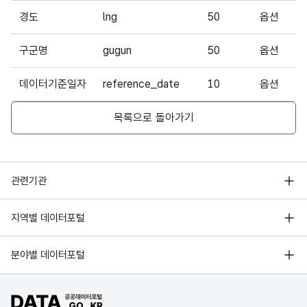
경도
lng
50
옵션
구군명
gugun
50
옵션
데이터기준일자
reference_date
10
옵션
목록으로 돌아가기
행정안전부
관련기관
한국지능정보사회진흥원
서울 열린데이터광장
지역별 데이터포털
오픈데이터포럼
경기데이터드림
기상자료개방포털
국가정보자원관리원
분야별 데이터포털
부산데이터웨이브
국토교통부 공간정보오픈플랫폼
한국지역정보개발원
D-데이터허브
공공데이터포털 바로가기
환경부 환경데이터포털