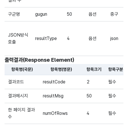
결과 수
구군명
gugun
50
옵션
중구
JSON방식
resultType
4
옵션
json
호출
출력결과(Response Element)
항목명(국문)
항목명(영문)
항목크기
항목구분
해당 오픈API의 출력결과(Response Element) 항목에 대
결과코드
resultCode
2
필수
결과메시지
resultMsg
50
필수
한 페이지 결과
numOfRows
4
필수
수