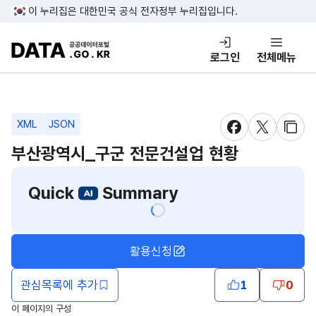
콘텐츠 바로가기
푸터 바로가기
이 누리집은 대한민국 공식 전자정부 누리집입니다.
DATA.GO.KR 공공데이터포털
로그인
전체메뉴
XML
JSON
새창 열림
새창 열림
새창
부산광역시_구군 전문건설업 현황
Quick
Summary
활용신청
관심목록에 추가
1
0
이 페이지의 구성