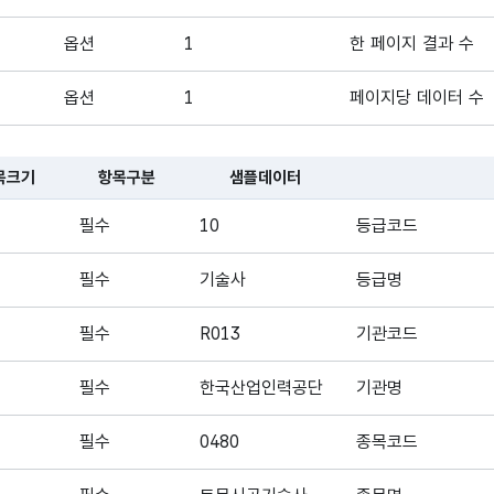
옵션
1
한 페이지 결과 수
옵션
1
페이지당 데이터 수
목크기
항목구분
샘플데이터
대한 표로, 국문항목명, 영문 항목명, 항목크기, 항목구분, 샘플데이터,
필수
10
등급코드
필수
기술사
등급명
필수
R013
기관코드
필수
한국산업인력공단
기관명
필수
0480
종목코드