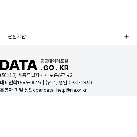
행정안전부
관련기관
한국지능정보사회진흥원
오픈데이터포럼
공공데이터포털 바로가기
국가정보자원관리원
(30112) 세종특별자치시 도움6로 42
한국지역정보개발원
대표전화
1566-0025
| (유료, 평일 09시-18시)
운영자 메일 상담
opendata_help@nia.or.kr
이용약관
개인정보처리방침
공공데이터포털 소개
행정안전부
이 누리집은 행정안전부 누리집입니다.