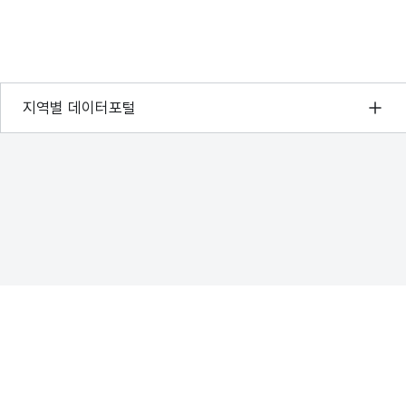
서울 열린데이터광장
지역별 데이터포털
경기데이터드림
부산데이터웨이브
D-데이터허브
인천데이터포털
울산광역시 데이터포털
전남광주통합특별시 빅데이터 플랫폼
대전광역시 데이터포털
세종특별자치시 데이터포털