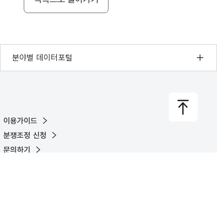
기상자료개방포털
분야별 데이터포털
국토교통부 공간정보오픈플랫폼
환경부 환경데이터포털
문화데이터광장
이용가이드
농림축산식품 공공데이터포털
분쟁조정 신청
보건의료빅데이터개방시스템
문의하기
식품의약품안전처 데이터포털
유튜브
X
페이스북
블로그
교육통계서비스
© Ministry of the Interior and Safety. All rights reserved.