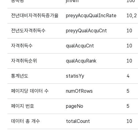
종목명
jmNm
100
전년대비자격취득증가율
preyyAcquQualIncRate
10,2
전년도자격취득수
preyyQualAcquCnt
10
자격취득수
qualAcquCnt
10
자격취득순위
qualAcquRank
10
통계년도
statisYy
4
페이지당 데이터 수
numOfRows
5
페이지 번호
pageNo
5
데이터 총 개수
totalCount
10