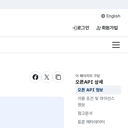
English
로그인
회원가입
전체메
이 페이지의 구성
새창 열림
새창 열림
새창 열림
오픈API 상세
오픈 API 정보
이용 조건 및 라이선스
정보
참고문서
표준 메타데이터