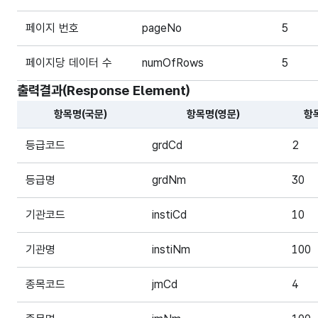
페이지 번호
pageNo
5
페이지당 데이터 수
numOfRows
5
출력결과(Response Element)
항목명(국문)
항목명(영문)
항
해당 오픈API의 출력결과(Response Element) 항목에 
등급코드
grdCd
2
등급명
grdNm
30
기관코드
instiCd
10
기관명
instiNm
100
종목코드
jmCd
4