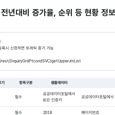
전년대비 증가율, 순위 등 현황 정보
인
례 등록시 신청하면 트래픽 증가 가능
ice/rest/InquiryGrdPtcondSVC/getUpperJmList
크기
항목구분
샘플데이터
 대한 표로, 국문항목명, 영문 항목명, 항목크기, 항목구분, 샘플데이터
공공데이터포털에서
필수
공공데이터포털에서 
받은 인증키
필수
2018
페이지번호