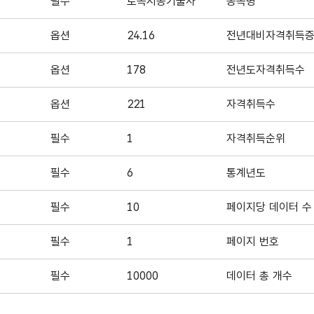
필수
토목시공기술사
종목명
옵션
24.16
전년대비자격취득
옵션
178
전년도자격취득수
옵션
221
자격취득수
필수
1
자격취득순위
필수
6
통계년도
필수
10
페이지당 데이터 수
필수
1
페이지 번호
필수
10000
데이터 총 개수