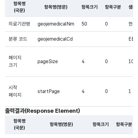
항목명
항목명(영문)
항목크기
항목구분
샘플
(국문)
해당 오픈API의 요청변수(Request Parameter) 항목에 
의료기관명
geojemedicalNm
50
0
한의
분류 코드
geojemedicalCd
EE
페이지
pageSize
4
0
10
크기
시작
startPage
4
0
1
페이지
출력결과(Response Element)
항목명
항목명(영문)
항목크기
항목구분
(국문)
해당 오픈API의 출력결과(Response Element) 항목에 대