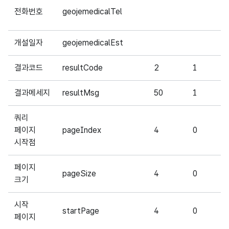
전화번호
geojemedicalTel
개설일자
geojemedicalEst
결과코드
resultCode
2
1
결과메세지
resultMsg
50
1
쿼리
페이지
pageIndex
4
0
시작점
페이지
pageSize
4
0
크기
시작
startPage
4
0
페이지