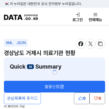
콘텐츠 바로가기
푸터 바로가기
이 누리집은 대한민국 공식 전자정부 누리집입니다.
DATA.GO.KR 공공데이터포털
로그인
전체메뉴
XML
JSON
새창 열림
새창 열림
새창
경상남도 거제시 의료기관 현황
Quick
Summary
활용신청
관심목록에 추가
0
0
이 페이지의 구성