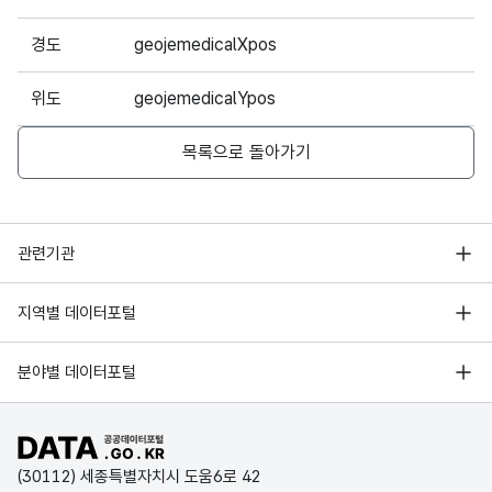
경도
geojemedicalXpos
위도
geojemedicalYpos
목록으로 돌아가기
행정안전부
관련기관
한국지능정보사회진흥원
서울 열린데이터광장
지역별 데이터포털
오픈데이터포럼
경기데이터드림
기상자료개방포털
국가정보자원관리원
분야별 데이터포털
부산데이터웨이브
국토교통부 공간정보오픈플랫폼
한국지역정보개발원
D-데이터허브
공공데이터포털 바로가기
환경부 환경데이터포털
인천데이터포털
(30112) 세종특별자치시 도움6로 42
문화데이터광장