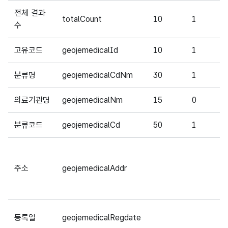
전체 결과
totalCount
10
1
수
고유코드
geojemedicalId
10
1
분류명
geojemedicalCdNm
30
1
의료기관명
geojemedicalNm
15
0
분류코드
geojemedicalCd
50
1
주소
geojemedicalAddr
등록일
geojemedicalRegdate