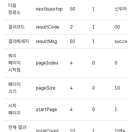
다음
nextbusstop
50
1
신우마리
정류소
결과코드
resultCode
2
1
00
결과메세지
resultMsg
50
1
success
쿼리
페이지
pageIndex
4
0
0
시작점
페이지
pageSize
4
0
10
크기
시작
startPage
4
0
1
페이지
전체 결과
totalCount
10
1
1094