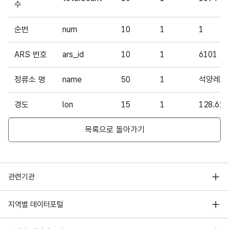
수
순번
num
10
1
1
ARS 번호
ars_id
10
1
6101
정류소 명
name
50
1
석양레스
경도
lon
15
1
128.621
목록으로 돌아가기
행정안전부
관련기관
한국지능정보사회진흥원
서울 열린데이터광장
지역별 데이터포털
오픈데이터포럼
경기데이터드림