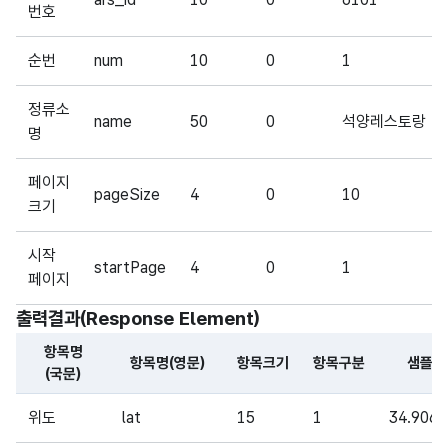
번호
순번
num
10
0
1
정류소
name
50
0
석양레스토랑
명
페이지
pageSize
4
0
10
크기
시작
startPage
4
0
1
페이지
출력결과(Response Element)
항목명
항목명(영문)
항목크기
항목구분
샘플데
(국문)
해당 오픈API의 출력결과(Response Element) 항목에 대
위도
lat
15
1
34.906