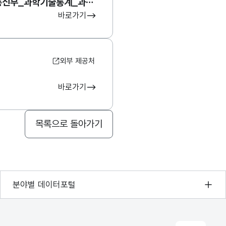
과학기술정보통신부_과학기술통계_과학기술예측
바로가기
외부 제공처
바로가기
목록으로 돌아가기
기상자료개방포털
분야별 데이터포털
국토교통부 공간정보오픈플랫폼
환경부 환경데이터포털