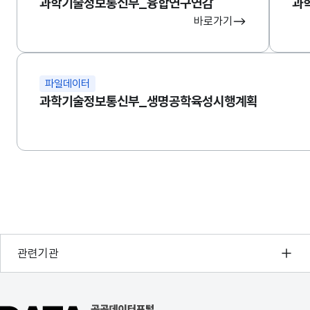
과학기술정보통신부_융합연구연감
과
바로가기
파일데이터
과학기술정보통신부_생명공학육성시행계획
행정안전부
관련기관
한국지능정보사회진흥원
오픈데이터포럼
공공데이터포털 바로가기