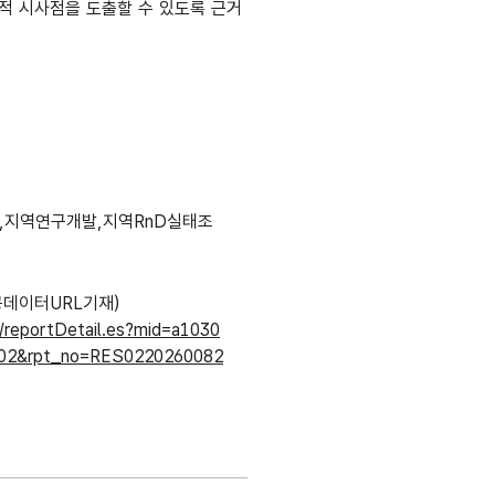
적 시사점을 도출할 수 있도록 근거
,지역연구개발,지역RnD실태조
데이터URL기재)
r/reportDetail.es?mid=a1030
002&rpt_no=RES0220260082