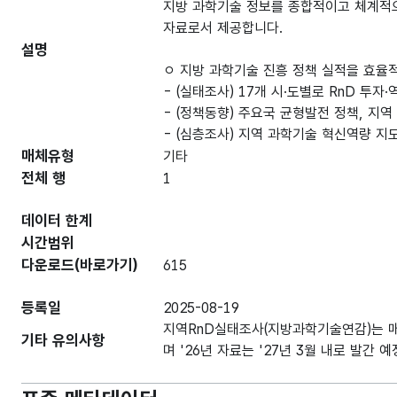
지방 과학기술 정보를 종합적이고 체계적으
자료로서 제공합니다.
설명
ㅇ 지방 과학기술 진흥 정책 실적을 효율
- (실태조사) 17개 시·도별로 RnD 투
- (정책동향) 주요국 균형발전 정책, 지역
- (심층조사) 지역 과학기술 혁신역량 지
매체유형
기타
전체 행
1
데이터 한계
시간범위
다운로드(바로가기)
615
등록일
2025-08-19
지역RnD실태조사(지방과학기술연감)는 매
기타 유의사항
며 '26년 자료는 '27년 3월 내로 발간 예