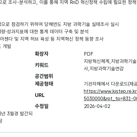
로 조사･분석하고, 이를 통해 지역 RnD 혁신정책 수립에 필요한 정책
적으로 점검하기 위하여 당해연도 지방 과학기술 실태조사 실시
자·역량·성과지표에 대한 통계 데이터 구축 및 분석
 아젠다 및 지역 허브 육성 등 지역혁신 정책 동향 조사
도 개발
확장자
PDF
지방혁신체계,지방과학기술
키워드
사,지방과학기술연감
공간범위
제공형태
기관자체에서 다운로드(제공
https://www.kistep.re.k
URL
5030000&rpt_tp=831-
수정일
2026-04-02
년 3월경 발간되
정