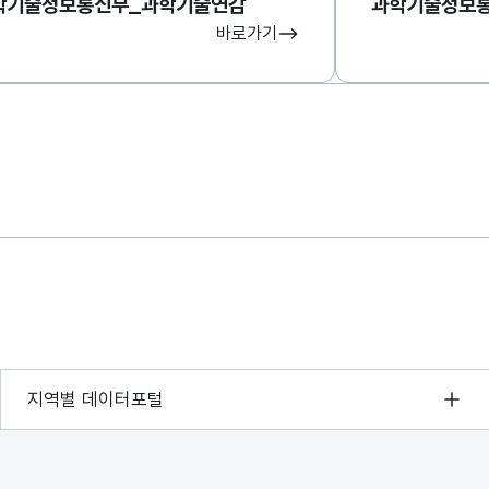
학기술정보통신부_과학기술연감
바로가기
서울 열린데이터광장
지역별 데이터포털
경기데이터드림
부산데이터웨이브