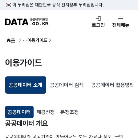
콘텐츠 바로가기
푸터 바로가기
이 누리집은 대한민국 공식 전자정부 누리집입니다.
DATA.GO.KR 공공데이터포털
로그인
전체메뉴
이용안내
홈
이용가이드
이용가이드
공공데이터 소개
공공데이터 검색
공공데이터 활용방법
선택됨
공공데이터
제공신청
분쟁조정
선택됨
공공데이터
공공데이터 개요
공공데이터란 공공기관이 만들어내는 모든 자료나 정보, 국민