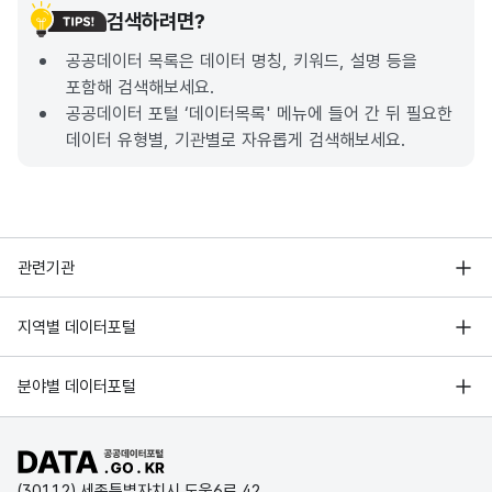
검색하려면?
공공데이터 목록은 데이터 명칭, 키워드, 설명 등을
포함해 검색해보세요.
공공데이터 포털 ‘데이터목록' 메뉴에 들어 간 뒤 필요한
데이터 유형별, 기관별로 자유롭게 검색해보세요.
행정안전부
관련기관
한국지능정보사회진흥원
서울 열린데이터광장
지역별 데이터포털
오픈데이터포럼
경기데이터드림
기상자료개방포털
국가정보자원관리원
분야별 데이터포털
부산데이터웨이브
국토교통부 공간정보오픈플랫폼
한국지역정보개발원
D-데이터허브
공공데이터포털 바로가기
환경부 환경데이터포털
인천데이터포털
(30112) 세종특별자치시 도움6로 42